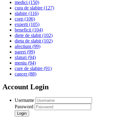
medici
(150)
cura de slabire
(127)
slabire
(116)
corp
(106)
experti
(105)
beneficii
(104)
diete de slabit
(102)
dieta de slabit
(102)
afectiuni
(99)
pareri
(99)
sfaturi
(94)
meniu
(94)
cure de slabire
(91)
cancer
(88)
Account Login
Username
Password