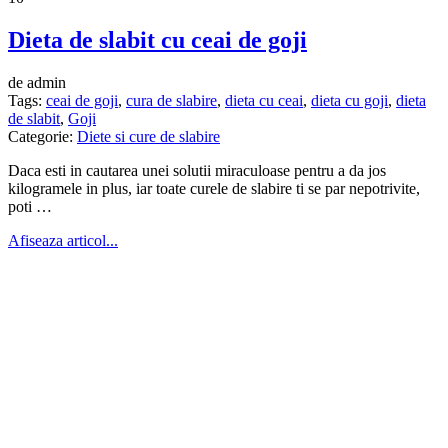
Dieta de slabit cu ceai de goji
de admin
Tags:
ceai de goji
,
cura de slabire
,
dieta cu ceai
,
dieta cu goji
,
dieta
de slabit
,
Goji
Categorie:
Diete si cure de slabire
Daca esti in cautarea unei solutii miraculoase pentru a da jos
kilogramele in plus, iar toate curele de slabire ti se par nepotrivite,
poti …
Afiseaza articol...