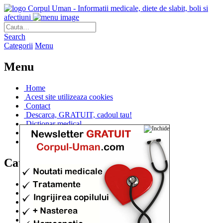
Corpul Uman - Informatii medicale, diete de slabit, boli si
afectiuni
Search
Categorii
Menu
Menu
Home
Acest site utilizeaza cookies
Contact
Descarca, GRATUIT, cadoul tau!
Dictionar medical
Dr. Cristina IANUC
Linkuri utile
Categorii
Diete si cure de slabire
(706)
Afectiuni si Boli
(401)
Corpul de la A la Z
(315)
Medicina Naturista
(308)
Anatomie
(295)