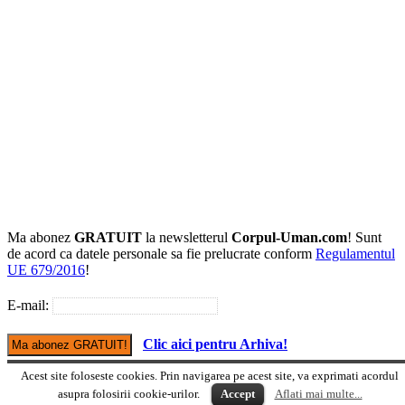
Ma abonez
GRATUIT
la newsletterul
Corpul-Uman.com
! Sunt
de acord ca datele personale sa fie prelucrate conform
Regulamentul
UE 679/2016
!
E-mail:
Clic aici pentru Arhiva!
Acest site foloseste cookies. Prin navigarea pe acest site, va exprimati acordul
Versiune mobile
asupra folosirii cookie-urilor.
Accept
Aflati mai multe...
© Copyright Corpul-uman.com