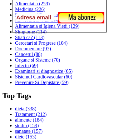
Alimentatia
(259)
Medicina
(226)
Sanatatea si Preventia
(170)
Interventii si Tratamente
(167)
Alimentatia si Igiena Vietii
(129)
Simptome
(114)
Stiati ca?
(113)
Cercetari si Progrese
(104)
Documentare
(97)
Cancerul
(88)
Organe si Sisteme
(70)
Infectii
(69)
Examinari si diagnostice
(65)
Sistemul Cardiovascular
(60)
Prevenire Si Depistare
(59)
Top Tags
dieta
(338)
Tratament
(212)
alimente
(184)
studiu
(159)
sanatate
(157)
diete
(153)