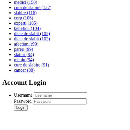
medici
(150)
cura de slabire
(127)
slabire
(116)
corp
(106)
experti
(105)
beneficii
(104)
diete de slabit
(102)
dieta de slabit
(102)
afectiuni
(99)
pareri
(99)
sfaturi
(94)
meniu
(94)
cure de slabire
(91)
cancer
(88)
Account Login
Username
Password