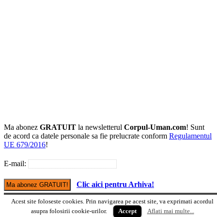
Ma abonez
GRATUIT
la newsletterul
Corpul-Uman.com
! Sunt
de acord ca datele personale sa fie prelucrate conform
Regulamentul
UE 679/2016
!
E-mail:
Clic aici pentru Arhiva!
Acest site foloseste cookies. Prin navigarea pe acest site, va exprimati acordul
Versiune mobile
asupra folosirii cookie-urilor.
Accept
Aflati mai multe...
© Copyright Corpul-uman.com