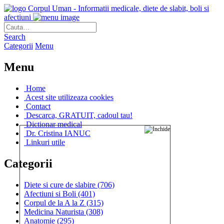
Corpul Uman - Informatii medicale, diete de slabit, boli si
afectiuni
Search
Categorii
Menu
Menu
Home
Acest site utilizeaza cookies
Contact
Descarca, GRATUIT, cadoul tau!
Dictionar medical
Dr. Cristina IANUC
Linkuri utile
Categorii
Diete si cure de slabire
(706)
Afectiuni si Boli
(401)
Corpul de la A la Z
(315)
Medicina Naturista
(308)
Anatomie
(295)