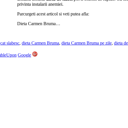
privinta instalarii anemiei.
Parcurgeti acest articol si veti putea afla:
Dieta Carmen Bruma…
,
cat slabesc
,
dieta Carmen Bruma
,
dieta Carmen Bruma pe zile
,
dieta de
mbleUpon
Google