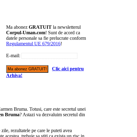
Ma abonez
GRATUIT
la newsletterul
Corpul-Uman.com
! Sunt de acord ca
datele personale sa fie prelucrate conform
Regulamentul UE 679/2016
!
E-mail:
Clic aici pentru
Arhiva!
Carmen Bruma. Totusi, care este secretul unei
en Bruma
? Astazi va dezvaluim secretul din
zile, rezultatele pe care le puteti avea
 acestea, trebuie sa stiti ca exista un risc in