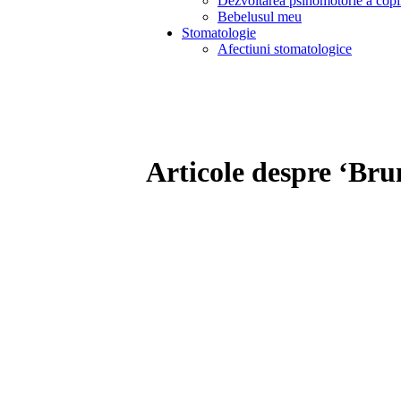
Dezvoltarea psihomotorie a copi
Bebelusul meu
Stomatologie
Afectiuni stomatologice
Articole despre ‘Br