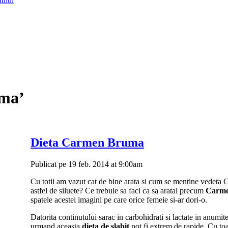
lului
uma’
Dieta Carmen Bruma
Publicat pe 19 feb. 2014 at 9:00am
Cu totii am vazut cat de bine arata si cum se mentine vedeta 
astfel de siluete? Ce trebuie sa faci ca sa aratai precum
Carm
spatele acestei imagini pe care orice femeie si-ar dori-o.
Datorita continutului sarac in carbohidrati si lactate in anumite 
urmand aceasta
dieta de slabit
pot fi extrem de rapide. Cu toate