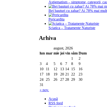
Astigmatism – simptome, categorii, cau
Bei bauturi cu zahar? Ai 78% mai mul
Pericardita
Sciatica – Tratamente Naturiste
Arhiva
august, 2026
lun
mar
mie
joi
vin
sâm
Dum
1
2
3
4
5
6
7
8
9
10
11
12
13
14
15
16
17
18
19
20
21
22
23
24
25
26
27
28
29
30
31
« nov.
Acasă
RSS feed