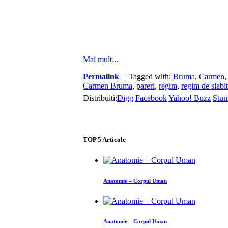
Mai mult...
Permalink
| Tagged with:
Bruma
,
Carmen
Carmen Bruma
,
pareri
,
regim
,
regim de slabit
Distribuiti:
Digg
Facebook
Yahoo! Buzz
Stu
TOP
5
Articole
Anatomie – Corpul Uman
Anatomie – Corpul Uman