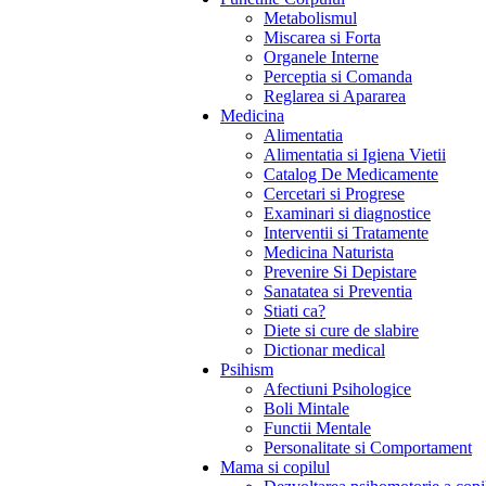
Metabolismul
Miscarea si Forta
Organele Interne
Perceptia si Comanda
Reglarea si Apararea
Medicina
Alimentatia
Alimentatia si Igiena Vietii
Catalog De Medicamente
Cercetari si Progrese
Examinari si diagnostice
Interventii si Tratamente
Medicina Naturista
Prevenire Si Depistare
Sanatatea si Preventia
Stiati ca?
Diete si cure de slabire
Dictionar medical
Psihism
Afectiuni Psihologice
Boli Mintale
Functii Mentale
Personalitate si Comportament
Mama si copilul