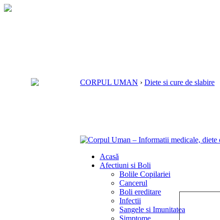
CORPUL UMAN
›
Diete si cure de slabire
Acasă
Afectiuni si Boli
Bolile Copilariei
Cancerul
Boli ereditare
Infectii
Sangele si Imunitatea
Simptome