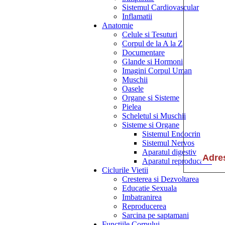
Sistemul Cardiovascular
Inflamatii
Anatomie
Celule si Tesuturi
Corpul de la A la Z
Documentare
Glande si Hormoni
Imagini Corpul Uman
Muschii
Oasele
Organe si Sisteme
Pielea
Scheletul si Muschii
Sisteme si Organe
Sistemul Endocrin
Sistemul Nervos
Aparatul digestiv
Aparatul reproducator
Ciclurile Vietii
Cresterea si Dezvoltarea
Educatie Sexuala
Imbatranirea
Reproducerea
Sarcina pe saptamani
Functiile Corpului