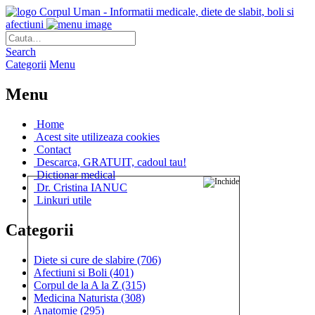
Corpul Uman - Informatii medicale, diete de slabit, boli si
afectiuni
Search
Categorii
Menu
Menu
Home
Acest site utilizeaza cookies
Contact
Descarca, GRATUIT, cadoul tau!
Dictionar medical
Dr. Cristina IANUC
Linkuri utile
Categorii
Diete si cure de slabire
(706)
Afectiuni si Boli
(401)
Corpul de la A la Z
(315)
Medicina Naturista
(308)
Anatomie
(295)