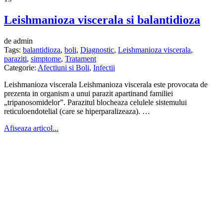
Leishmanioza viscerala si balantidioza
de admin
Tags:
balantidioza
,
boli
,
Diagnostic
,
Leishmanioza viscerala
,
paraziti
,
simptome
,
Tratament
Categorie:
Afectiuni si Boli
,
Infectii
Leishmanioza viscerala Leishmanioza viscerala este provocata de
prezenta in organism a unui parazit apartinand familiei
„tripanosomidelor”. Parazitul blocheaza celulele sistemului
reticuloendotelial (care se hiperparalizeaza). …
Afiseaza articol...