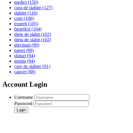
medici
(150)
cura de slabire
(127)
slabire
(116)
corp
(106)
experti
(105)
beneficii
(104)
diete de slabit
(102)
dieta de slabit
(102)
afectiuni
(99)
pareri
(99)
sfaturi
(94)
meniu
(94)
cure de slabire
(91)
cancer
(88)
Account Login
Username
Password