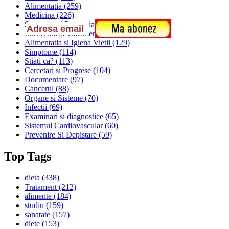
Alimentatia
(259)
Medicina
(226)
Sanatatea si Preventia
(170)
Interventii si Tratamente
(167)
Alimentatia si Igiena Vietii
(129)
Simptome
(114)
Stiati ca?
(113)
Cercetari si Progrese
(104)
Documentare
(97)
Cancerul
(88)
Organe si Sisteme
(70)
Infectii
(69)
Examinari si diagnostice
(65)
Sistemul Cardiovascular
(60)
Prevenire Si Depistare
(59)
Top Tags
dieta
(338)
Tratament
(212)
alimente
(184)
studiu
(159)
sanatate
(157)
diete
(153)