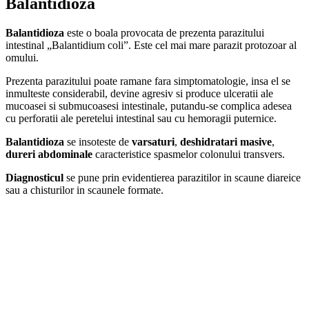
Balantidioza
Balantidioza
este o boala provocata de prezenta parazitului
intestinal „Balantidium coli”. Este cel mai mare parazit protozoar al
omului.
Prezenta parazitului poate ramane fara simptomatologie, insa el se
inmulteste considerabil, devine agresiv si produce ulceratii ale
mucoasei si submucoasesi intestinale, putandu-se complica adesea
cu perforatii ale peretelui intestinal sau cu hemoragii puternice.
Balantidioza
se insoteste de
varsaturi
,
deshidratari masive
,
dureri abdominale
caracteristice spasmelor colonului transvers.
Diagnosticul
se pune prin evidentierea parazitilor in scaune diareice
sau a chisturilor in scaunele formate.