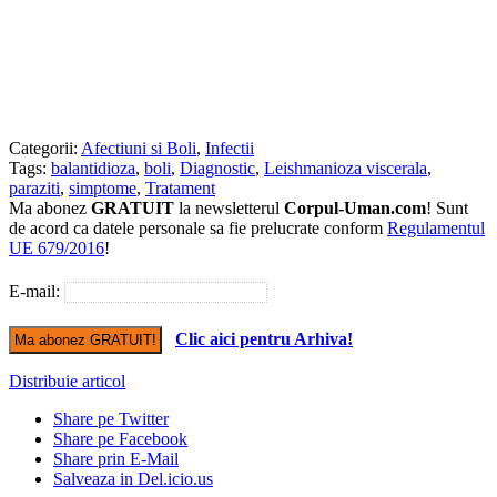
Categorii:
Afectiuni si Boli
,
Infectii
Tags:
balantidioza
,
boli
,
Diagnostic
,
Leishmanioza viscerala
,
paraziti
,
simptome
,
Tratament
Ma abonez
GRATUIT
la newsletterul
Corpul-Uman.com
! Sunt
de acord ca datele personale sa fie prelucrate conform
Regulamentul
UE 679/2016
!
E-mail:
Clic aici pentru Arhiva!
Distribuie articol
Share pe Twitter
Share pe Facebook
Share prin E-Mail
Salveaza in Del.icio.us