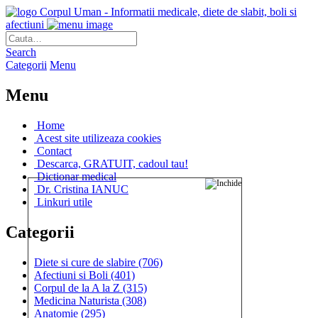
Corpul Uman - Informatii medicale, diete de slabit, boli si
afectiuni
Search
Categorii
Menu
Menu
Home
Acest site utilizeaza cookies
Contact
Descarca, GRATUIT, cadoul tau!
Dictionar medical
Dr. Cristina IANUC
Linkuri utile
Categorii
Diete si cure de slabire
(706)
Afectiuni si Boli
(401)
Corpul de la A la Z
(315)
Medicina Naturista
(308)
Anatomie
(295)