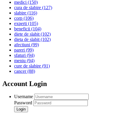
medici
(150)
cura de slabire
(127)
slabire
(116)
corp
(106)
experti
(105)
beneficii
(104)
diete de slabit
(102)
dieta de slabit
(102)
afectiuni
(99)
pareri
(99)
sfaturi
(94)
meniu
(94)
cure de slabire
(91)
cancer
(88)
Account Login
Username
Password