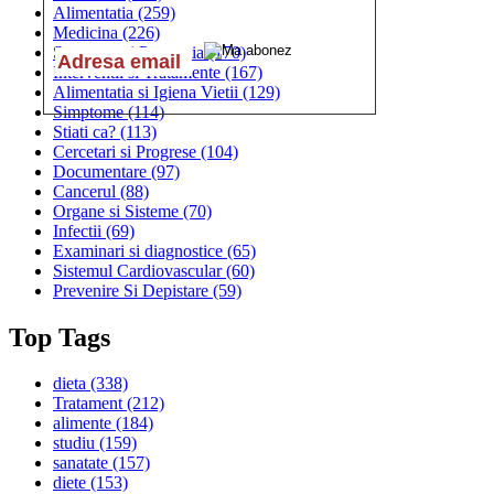
Alimentatia
(259)
Medicina
(226)
Sanatatea si Preventia
(170)
Interventii si Tratamente
(167)
Alimentatia si Igiena Vietii
(129)
Simptome
(114)
Stiati ca?
(113)
Cercetari si Progrese
(104)
Documentare
(97)
Cancerul
(88)
Organe si Sisteme
(70)
Infectii
(69)
Examinari si diagnostice
(65)
Sistemul Cardiovascular
(60)
Prevenire Si Depistare
(59)
Top Tags
dieta
(338)
Tratament
(212)
alimente
(184)
studiu
(159)
sanatate
(157)
diete
(153)