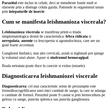
Parazitul
este inclus in celule, deci se inmulteste foarte mult si
sfarseste prin a distruge celula gazda. Patrunde in organismul uman
prin
intepaturile de insecte
.
Cum se manifesta leishmanioza viscerala?
Leishmanioza viscerala
se manifesta printr-o triada
simptomatologica destul de caracteristica:
febra ridicata
si
neregulata
,
anemie
cu leucopenia si agranulocitoza, care are un
grad foarte accentuat.
Ganglionii limfatici, mai ales cervicali, axiali si inghinali pot ajunge
la volumul unei alune. Apare si
sindromul hemoragipal
.
Boala netratata poate duce la casexie si exitus (moarte).
Diagnosticarea leishmaniozei viscerale
Diagnosticarea
: cel mai caracteristic semn de prezumptie este
formolleucogelificarea unei mici cantitati de sange, la care se adauga
o cantitate de formol. Parazitul poate fi cautat si prin hemocultura pe
geloza cu sange, punctia splenica sau punctia ganglionara.