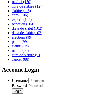
medici
(150)
cura de slabire
(127)
slabire
(116)
corp
(106)
experti
(105)
beneficii
(104)
diete de slabit
(102)
dieta de slabit
(102)
afectiuni
(99)
pareri
(99)
sfaturi
(94)
meniu
(94)
cure de slabire
(91)
cancer
(88)
Account Login
Username
Password