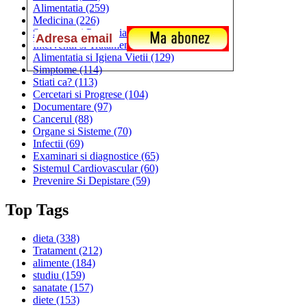
Alimentatia
(259)
Medicina
(226)
Sanatatea si Preventia
(170)
Interventii si Tratamente
(167)
Alimentatia si Igiena Vietii
(129)
Simptome
(114)
Stiati ca?
(113)
Cercetari si Progrese
(104)
Documentare
(97)
Cancerul
(88)
Organe si Sisteme
(70)
Infectii
(69)
Examinari si diagnostice
(65)
Sistemul Cardiovascular
(60)
Prevenire Si Depistare
(59)
Top Tags
dieta
(338)
Tratament
(212)
alimente
(184)
studiu
(159)
sanatate
(157)
diete
(153)