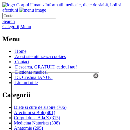
Corpul Uman - Informatii medicale, diete de slabit, boli si
afectiuni
Search
Categorii
Menu
Menu
Home
Acest site utilizeaza cookies
Contact
Descarca, GRATUIT, cadoul tau!
Dictionar medical
Dr. Cristina IANUC
Linkuri utile
Categorii
Diete si cure de slabire
(706)
Afectiuni si Boli
(401)
Corpul de la A la Z
(315)
Medicina Naturista
(308)
Anatomie
(295)