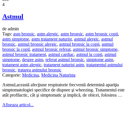
4
Astmul
de admin
Tags:
asm bronsic
,
astm alergic
,
astm bronşic
,
astm bronsic copii
,
astm simptome
,
astm tratament naturist
,
astmul alergic
,
astmul
bronsic
,
astmul bronsic alergic
,
astmul bronsic la copii
,
astmul
bronsic la copil
,
astmul bronsic referat
,
astmul bronsic simptome
,
astmul bronsic tratament
,
astmul cardiac
,
astmul la copii
,
astmul
simptome
,
despre astm
,
referat astmul bronsic
,
simptome astm
,
tratament astm alergic
,
tratament naturist astm
,
tratamentul astmului
bronsic
,
tratarea astmului bronsic
Categorie:
Medicina
,
Medicina Naturista
Astmul,această afecţiune respiratorie frecventă determină apariţia
simptomatologiei specifice de dispnee şi wheezing. Tratamentul este
atât profilactic, cât şi simptomatic şi implică, de obicei, folosirea …
Afiseaza articol...