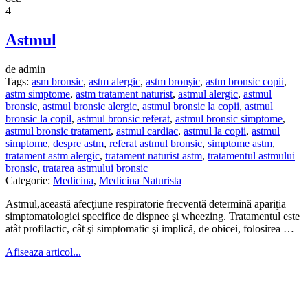
4
Astmul
de admin
Tags:
asm bronsic
,
astm alergic
,
astm bronşic
,
astm bronsic copii
,
astm simptome
,
astm tratament naturist
,
astmul alergic
,
astmul
bronsic
,
astmul bronsic alergic
,
astmul bronsic la copii
,
astmul
bronsic la copil
,
astmul bronsic referat
,
astmul bronsic simptome
,
astmul bronsic tratament
,
astmul cardiac
,
astmul la copii
,
astmul
simptome
,
despre astm
,
referat astmul bronsic
,
simptome astm
,
tratament astm alergic
,
tratament naturist astm
,
tratamentul astmului
bronsic
,
tratarea astmului bronsic
Categorie:
Medicina
,
Medicina Naturista
Astmul,această afecţiune respiratorie frecventă determină apariţia
simptomatologiei specifice de dispnee şi wheezing. Tratamentul este
atât profilactic, cât şi simptomatic şi implică, de obicei, folosirea …
Afiseaza articol...