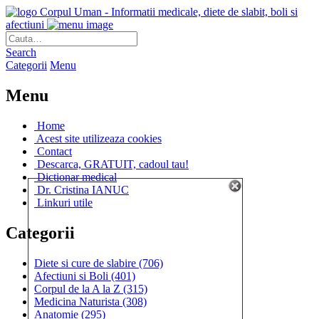
Corpul Uman - Informatii medicale, diete de slabit, boli si
afectiuni
Search
Categorii
Menu
Menu
Home
Acest site utilizeaza cookies
Contact
Descarca, GRATUIT, cadoul tau!
Dictionar medical
Dr. Cristina IANUC
Linkuri utile
Categorii
Diete si cure de slabire
(706)
Afectiuni si Boli
(401)
Corpul de la A la Z
(315)
Medicina Naturista
(308)
Anatomie
(295)