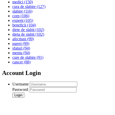
medici
(150)
cura de slabire
(127)
slabire
(116)
corp
(106)
experti
(105)
beneficii
(104)
diete de slabit
(102)
dieta de slabit
(102)
afectiuni
(99)
pareri
(99)
sfaturi
(94)
meniu
(94)
cure de slabire
(91)
cancer
(88)
Account Login
Username
Password