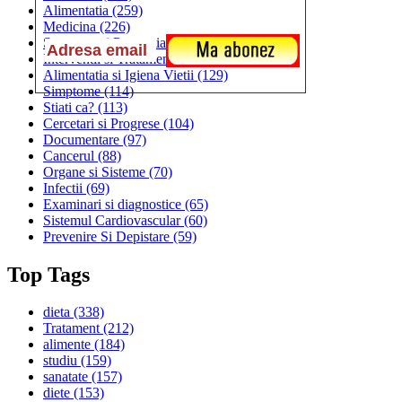
Alimentatia
(259)
Medicina
(226)
Sanatatea si Preventia
(170)
Interventii si Tratamente
(167)
Alimentatia si Igiena Vietii
(129)
Simptome
(114)
Stiati ca?
(113)
Cercetari si Progrese
(104)
Documentare
(97)
Cancerul
(88)
Organe si Sisteme
(70)
Infectii
(69)
Examinari si diagnostice
(65)
Sistemul Cardiovascular
(60)
Prevenire Si Depistare
(59)
Top Tags
dieta
(338)
Tratament
(212)
alimente
(184)
studiu
(159)
sanatate
(157)
diete
(153)