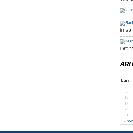
in sa
Drept
ARH
Lun
3
10
17
24
31
« nov