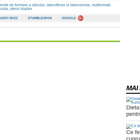
erente de formare a uterului
,
lateroflexie si lateroversie
,
malformatii
ocular
,
uterul duplex
AHOO! BUZZ
STUMBLEUPON
GOOGLE
MAI 
Dieta
pentr
Ce fe
cupru