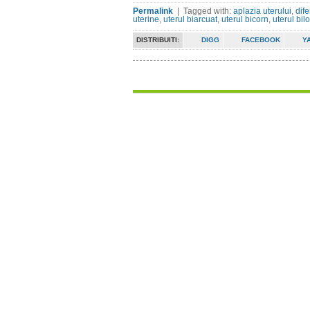
Permalink
| Tagged with:
aplazia uterului
,
dif
uterine
,
uterul biarcuat
,
uterul bicorn
,
uterul bil
DISTRIBUITI:
DIGG
FACEBOOK
Y