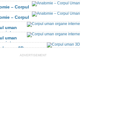
omie – Corpul
n
omie – Corpul
n
ul uman
ne interne
ul uman
ne interne
ul uman 3D
ADVERTISEMENT