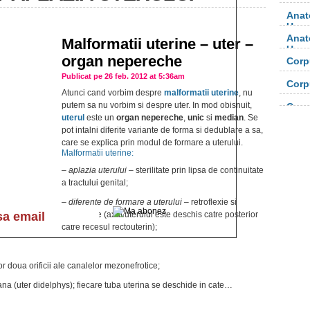
Anat
Uma
Anat
Malformatii uterine – uter –
Uma
organ nepereche
Corp
orga
Publicat pe 26 feb. 2012 at 5:36am
Corp
Atunci cand vorbim despre
malformatii uterine
, nu
orga
putem sa nu vorbim si despre uter. In mod obisnuit,
Corp
uterul
este un
organ nepereche
,
unic
si
median
. Se
pot intalni diferite variante de forma si dedublare a sa,
care se explica prin modul de formare a uterului.
Malformatii uterine:
–
aplazia uterului
– sterilitate prin lipsa de continuitate
a tractului genital;
–
diferente de formare a uterului
– retroflexie si
retroversie (axul uterului este deschis catre posterior
catre recesul rectouterin);
r doua orificii ale canalelor mezonefrotice;
ana (uter didelphys); fiecare tuba uterina se deschide in cate…