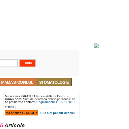
MAMA SI COPILUL
STOMATOLOGIE
Ma abonez
GRATUIT
la newsletterul
Corpul-
Uman.com
! Sunt de acord ca datele personale sa
fie prelucrate conform
Regulamentul UE 679/2016
!
E-mail:
Clic aici pentru Arhiva!
5
Articole