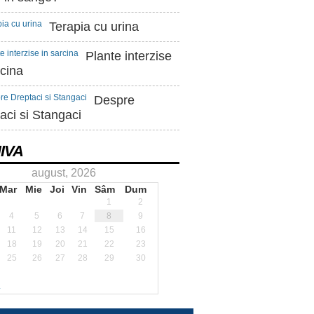
Terapia cu urina
Plante interzise
rcina
Despre
aci si Stangaci
IVA
august, 2026
Mar
Mie
Joi
Vin
Sâm
Dum
1
2
4
5
6
7
8
9
11
12
13
14
15
16
18
19
20
21
22
23
25
26
27
28
29
30
.