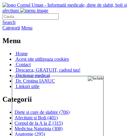
Corpul Uman - Informatii medicale, diete de slabit, boli si
afectiuni
Search
Categorii
Menu
Menu
Home
Acest site utilizeaza cookies
Contact
Descarca, GRATUIT, cadoul tau!
Dictionar medical
Dr. Cristina IANUC
Linkuri utile
Categorii
Diete si cure de slabire
(706)
Afectiuni si Boli
(401)
Corpul de la A la Z
(315)
Medicina Naturista
(308)
Anatomie
(295)