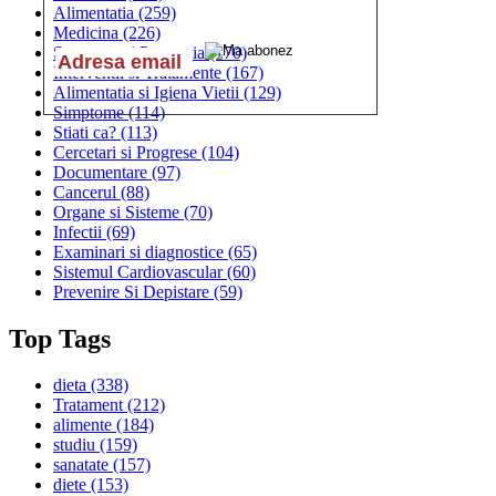
Alimentatia
(259)
Medicina
(226)
Sanatatea si Preventia
(170)
Interventii si Tratamente
(167)
Alimentatia si Igiena Vietii
(129)
Simptome
(114)
Stiati ca?
(113)
Cercetari si Progrese
(104)
Documentare
(97)
Cancerul
(88)
Organe si Sisteme
(70)
Infectii
(69)
Examinari si diagnostice
(65)
Sistemul Cardiovascular
(60)
Prevenire Si Depistare
(59)
Top Tags
dieta
(338)
Tratament
(212)
alimente
(184)
studiu
(159)
sanatate
(157)
diete
(153)