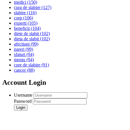
medici
(150)
cura de slabire
(127)
slabire
(116)
corp
(106)
experti
(105)
beneficii
(104)
diete de slabit
(102)
dieta de slabit
(102)
afectiuni
(99)
pareri
(99)
sfaturi
(94)
meniu
(94)
cure de slabire
(91)
cancer
(88)
Account Login
Username
Password