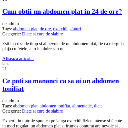
Cum obtii un abdomen plat in 24 de ore?
de admin
Tags:
abdomen plat
,
de ore
,
exercitii
,
sfaturi
Categorie:
Diete si cure de slabire
Esti in criza de timp si ai nevoie de un abdomen plat, fie ca mergi la
plaja cu fetele, ai o intalnire sau un …
Afiseaza articol...
ian.
21
Ce poti sa mananci ca sa ai un abdomen
tonifiat
de admin
Tags:
abdomen plat
,
abdomen tonifiat
,
alimentatie
,
dieta
Categorie:
Diete si cure de slabire
Expertii in nutritie spun ca pe langa exercitii fizice intense si facute
in mod regulat, un abdomen plat si frumos conturat are nevoie si …