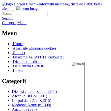
Corpul Uman - Informatii medicale, diete de slabit, boli si
afectiuni
Search
Categorii
Menu
Menu
Home
Acest site utilizeaza cookies
Contact
Descarca, GRATUIT, cadoul tau!
Dictionar medical
Dr. Cristina IANUC
Linkuri utile
Categorii
Diete si cure de slabire
(706)
Afectiuni si Boli
(401)
Corpul de la A la Z
(315)
Medicina Naturista
(308)
Anatomie
(295)