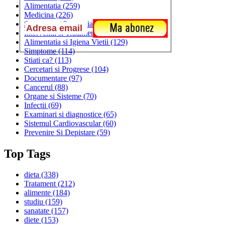
Alimentatia
(259)
Medicina
(226)
Sanatatea si Preventia
(170)
Interventii si Tratamente
(167)
Alimentatia si Igiena Vietii
(129)
Simptome
(114)
Stiati ca?
(113)
Cercetari si Progrese
(104)
Documentare
(97)
Cancerul
(88)
Organe si Sisteme
(70)
Infectii
(69)
Examinari si diagnostice
(65)
Sistemul Cardiovascular
(60)
Prevenire Si Depistare
(59)
Top Tags
dieta
(338)
Tratament
(212)
alimente
(184)
studiu
(159)
sanatate
(157)
diete
(153)