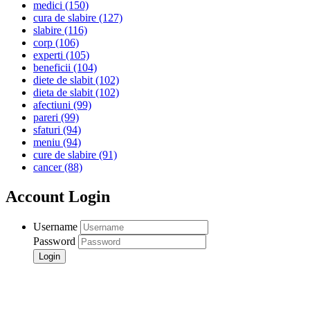
medici
(150)
cura de slabire
(127)
slabire
(116)
corp
(106)
experti
(105)
beneficii
(104)
diete de slabit
(102)
dieta de slabit
(102)
afectiuni
(99)
pareri
(99)
sfaturi
(94)
meniu
(94)
cure de slabire
(91)
cancer
(88)
Account Login
Username
Password