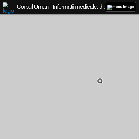
Corpul Uman - Informatii medicale, diete de slabit, boli si afectiuni