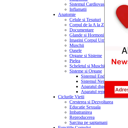
Sistemul Cardiovascular
Inflamatii
Anatomie
Celule si Tesuturi
Corpul de la A la Z
Documentare
Glande si Hormoni
Imagini Corpul Uman
Muschii
Oasele
Organe si Sisteme
Pielea
Scheletul si Muschii
Sisteme si Organe
Sistemul Endocrin
Sistemul Nervos
Aparatul digestiv
Aparatul reproducator
Ciclurile Vietii
Cresterea si Dezvoltarea
Educatie Sexuala
Imbatranirea
Reproducerea
Sarcina pe saptamani
Functiile Corpului