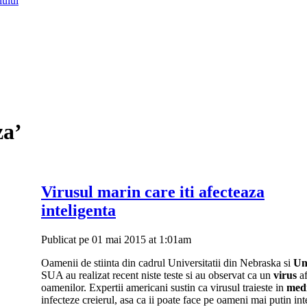
lului
za’
Virusul marin care iti afecteaza
inteligenta
Publicat pe 01 mai 2015 at 1:01am
Oamenii de stiinta din cadrul Universitatii din Nebraska si
Un
SUA au realizat recent niste teste si au observat ca un
virus
a
oamenilor. Expertii americani sustin ca virusul traieste in
med
infecteze creierul, asa ca ii poate face pe oameni mai putin inte