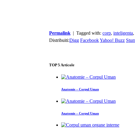
Permalink
| Tagged with:
corp
,
inteligenta
Distribuiti:
Digg
Facebook
Yahoo! Buzz
Stu
TOP
5
Articole
Anatomie – Corpul Uman
Anatomie – Corpul Uman