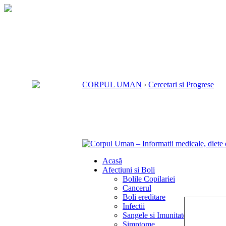
CORPUL UMAN
›
Cercetari si Progrese
Acasă
Afectiuni si Boli
Bolile Copilariei
Cancerul
Boli ereditare
Infectii
Sangele si Imunitatea
Simptome