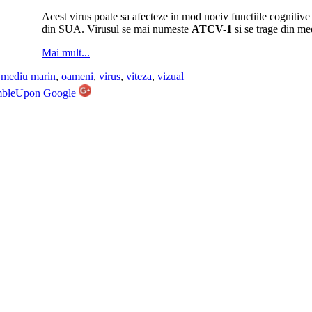
Acest virus poate sa afecteze in mod nociv functiile cognitive 
din SUA. Virusul se mai numeste
ATCV-1
si se trage din m
Mai mult...
,
mediu marin
,
oameni
,
virus
,
viteza
,
vizual
mbleUpon
Google