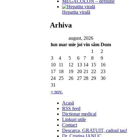
MEGACOLON – definitie
Hepatita virală
Arhiva
august, 2026
lun
mar
mie
joi
vin
sâm
Dum
1
2
3
4
5
6
7
8
9
10
11
12
13
14
15
16
17
18
19
20
21
22
23
24
25
26
27
28
29
30
31
« nov.
Acasă
RSS feed
Dictionar medical
Linkuri utile
Contact
Descarca, GRATUIT, cadoul tau!
Dr. Cristina IANUC