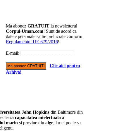
Ma abonez
GRATUIT
la newsletterul
Corpul-Uman.com
! Sunt de acord ca
datele personale sa fie prelucrate conform
Regulamentul UE 679/2016
!
E-mail:
Clic aici pentru
Arhiva!
iversitatea John Hopkins
din Baltimore din
fecteaza
capacitatea intelectuala
a
iul marin
si provine din
alge
, iar el poate sa
ligenti.