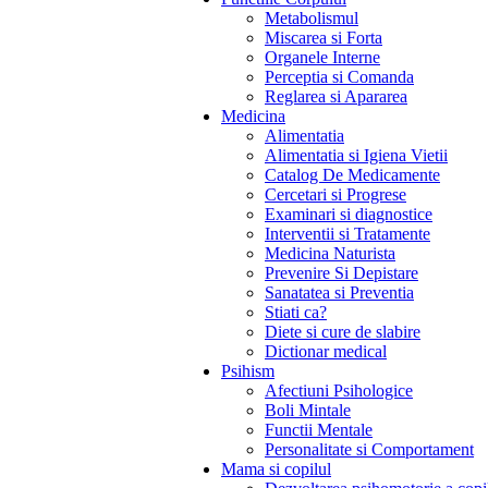
Metabolismul
Miscarea si Forta
Organele Interne
Perceptia si Comanda
Reglarea si Apararea
Medicina
Alimentatia
Alimentatia si Igiena Vietii
Catalog De Medicamente
Cercetari si Progrese
Examinari si diagnostice
Interventii si Tratamente
Medicina Naturista
Prevenire Si Depistare
Sanatatea si Preventia
Stiati ca?
Diete si cure de slabire
Dictionar medical
Psihism
Afectiuni Psihologice
Boli Mintale
Functii Mentale
Personalitate si Comportament
Mama si copilul