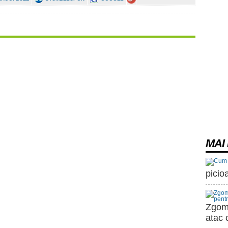
MAI 
picio
Zgomo
atac 