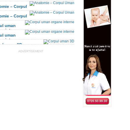
omie – Corpul
n
omie – Corpul
n
ul uman
ne interne
ul uman
ne interne
ul uman 3D
ADVERTISEMENT