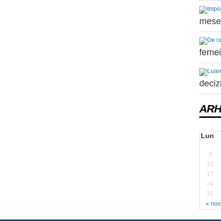
mesei
femei
decizi
ARH
Lun
3
10
17
24
31
« nov