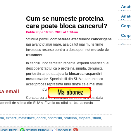
Anat
Uma
Anat
Cum se numeste proteina
Uma
care poate bloca cancerul?
Corp
orga
Publicat pe 10 feb. 2015 at 1:01am
Corp
Studiile
pentru
combaterea afectiunilor cancerigene
orga
iau avant tot mai mare, asa ca tot mai multe firme
Corp
investesc resurse pentru a descoperi
noi metode de
tratament
.
In cadrul unor cercetari recente, expertii americani au
descoperit faptul ca o
proteina
simpla, denumita
periostin
, ar putea ajuta la
blocarea raspandirii
metastazelor
. Specialistii din SUA au anuntat ca
acest proces reprezinta unul dintre cele mai mari
riscuri pentru pacientii suferind de cancer.
Cercetarea a fost realizata pe cobai si a fost data
Oamenii de stiinta din SUA si Elvetia au aflat ca fara aceasta…
tia
,
experti
,
metastaze
,
oprire
,
optimism
,
proteina
,
stopare
,
studii
,
AHOO! BUZZ
STUMBLEUPON
GOOGLE