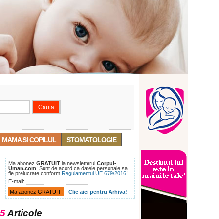
MAMA SI COPILUL
STOMATOLOGIE
Ma abonez
GRATUIT
la newsletterul
Corpul-
Uman.com
! Sunt de acord ca datele personale sa
fie prelucrate conform
Regulamentul UE 679/2016
!
E-mail:
Clic aici pentru Arhiva!
5
Articole