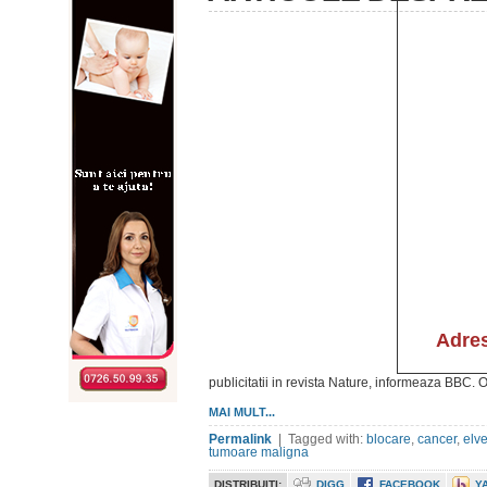
publicitatii in revista Nature, informeaza BBC. 
MAI MULT...
Permalink
| Tagged with:
blocare
,
cancer
,
elve
tumoare maligna
DISTRIBUITI:
DIGG
FACEBOOK
Y