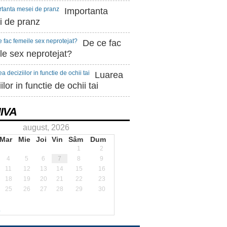
Importanta
 de pranz
De ce fac
le sex neprotejat?
Luarea
ilor in functie de ochii tai
IVA
august, 2026
Mar
Mie
Joi
Vin
Sâm
Dum
1
2
4
5
6
7
8
9
11
12
13
14
15
16
18
19
20
21
22
23
25
26
27
28
29
30
.