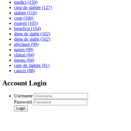
medici
(150)
cura de slabire
(127)
slabire
(116)
corp
(106)
experti
(105)
beneficii
(104)
diete de slabit
(102)
dieta de slabit
(102)
afectiuni
(99)
pareri
(99)
sfaturi
(94)
meniu
(94)
cure de slabire
(91)
cancer
(88)
Account Login
Username
Password