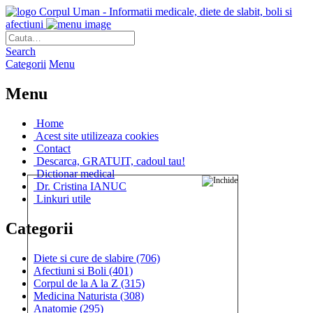
Corpul Uman - Informatii medicale, diete de slabit, boli si
afectiuni
Search
Categorii
Menu
Menu
Home
Acest site utilizeaza cookies
Contact
Descarca, GRATUIT, cadoul tau!
Dictionar medical
Dr. Cristina IANUC
Linkuri utile
Categorii
Diete si cure de slabire
(706)
Afectiuni si Boli
(401)
Corpul de la A la Z
(315)
Medicina Naturista
(308)
Anatomie
(295)