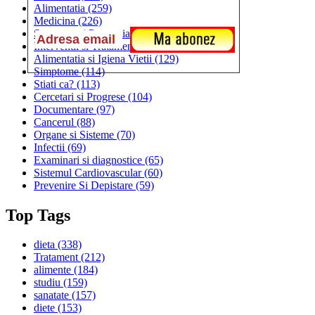
Alimentatia
(259)
Medicina
(226)
Sanatatea si Preventia
(170)
Interventii si Tratamente
(167)
Alimentatia si Igiena Vietii
(129)
Simptome
(114)
Stiati ca?
(113)
Cercetari si Progrese
(104)
Documentare
(97)
Cancerul
(88)
Organe si Sisteme
(70)
Infectii
(69)
Examinari si diagnostice
(65)
Sistemul Cardiovascular
(60)
Prevenire Si Depistare
(59)
Top Tags
dieta
(338)
Tratament
(212)
alimente
(184)
studiu
(159)
sanatate
(157)
diete
(153)