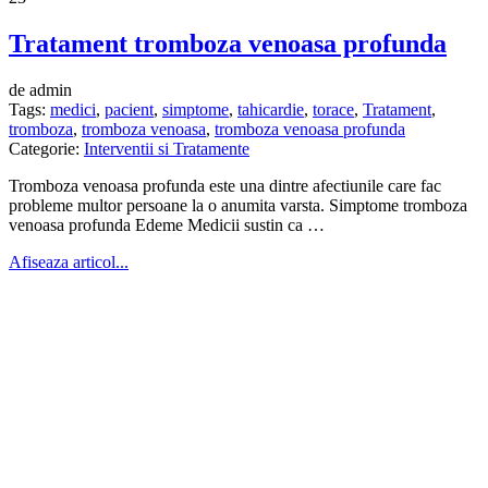
Tratament tromboza venoasa profunda
de admin
Tags:
medici
,
pacient
,
simptome
,
tahicardie
,
torace
,
Tratament
,
tromboza
,
tromboza venoasa
,
tromboza venoasa profunda
Categorie:
Interventii si Tratamente
Tromboza venoasa profunda este una dintre afectiunile care fac
probleme multor persoane la o anumita varsta. Simptome tromboza
venoasa profunda Edeme Medicii sustin ca …
Afiseaza articol...