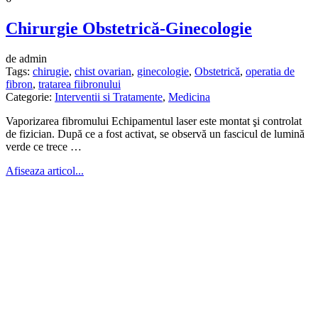
Chirurgie Obstetrică-Ginecologie
de admin
Tags:
chirugie
,
chist ovarian
,
ginecologie
,
Obstetrică
,
operatia de
fibron
,
tratarea fiibronului
Categorie:
Interventii si Tratamente
,
Medicina
Vaporizarea fibromului Echipamentul laser este montat şi controlat
de fizician. După ce a fost activat, se observă un fascicul de lumină
verde ce trece …
Afiseaza articol...