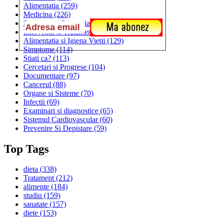
Alimentatia
(259)
Medicina
(226)
Sanatatea si Preventia
(170)
Interventii si Tratamente
(167)
Alimentatia si Igiena Vietii
(129)
Simptome
(114)
Stiati ca?
(113)
Cercetari si Progrese
(104)
Documentare
(97)
Cancerul
(88)
Organe si Sisteme
(70)
Infectii
(69)
Examinari si diagnostice
(65)
Sistemul Cardiovascular
(60)
Prevenire Si Depistare
(59)
Top Tags
dieta
(338)
Tratament
(212)
alimente
(184)
studiu
(159)
sanatate
(157)
diete
(153)