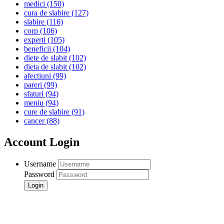
medici
(150)
cura de slabire
(127)
slabire
(116)
corp
(106)
experti
(105)
beneficii
(104)
diete de slabit
(102)
dieta de slabit
(102)
afectiuni
(99)
pareri
(99)
sfaturi
(94)
meniu
(94)
cure de slabire
(91)
cancer
(88)
Account Login
Username
Password