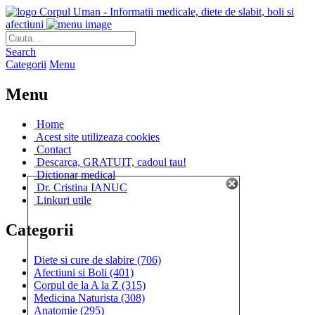
Corpul Uman - Informatii medicale, diete de slabit, boli si
afectiuni
Search
Categorii
Menu
Menu
Home
Acest site utilizeaza cookies
Contact
Descarca, GRATUIT, cadoul tau!
Dictionar medical
Dr. Cristina IANUC
Linkuri utile
Categorii
Diete si cure de slabire
(706)
Afectiuni si Boli
(401)
Corpul de la A la Z
(315)
Medicina Naturista
(308)
Anatomie
(295)