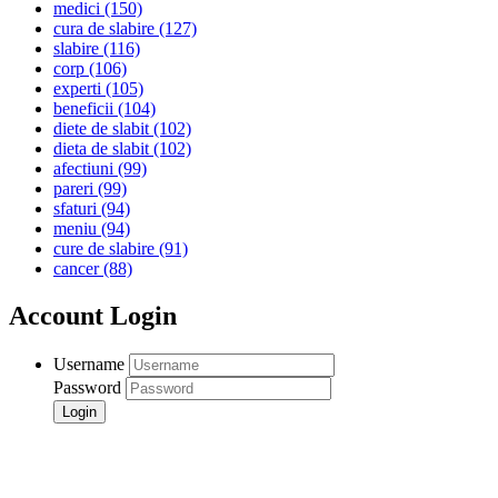
medici
(150)
cura de slabire
(127)
slabire
(116)
corp
(106)
experti
(105)
beneficii
(104)
diete de slabit
(102)
dieta de slabit
(102)
afectiuni
(99)
pareri
(99)
sfaturi
(94)
meniu
(94)
cure de slabire
(91)
cancer
(88)
Account Login
Username
Password