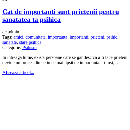
Cat de importanti sunt prietenii pentru
sanatatea ta psihica
de admin
Tags:
amici
,
comunitate
,
importanta
,
importanti
,
prieteni
,
psihic
,
sanatate
,
stare psihica
Categorie:
Psihism
In intreaga lume, exista persoane care se gandesc ca a-ti face prieteni
devine un proces din ce in ce mai lipsit de importanta. Totusi, …
Afiseaza articol...