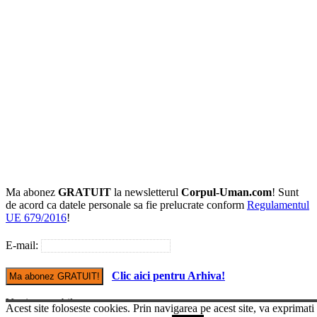
Ma abonez
GRATUIT
la newsletterul
Corpul-Uman.com
! Sunt
de acord ca datele personale sa fie prelucrate conform
Regulamentul
UE 679/2016
!
E-mail:
Clic aici pentru Arhiva!
Versiune mobile
Acest site foloseste cookies. Prin navigarea pe acest site, va exprimati
© Copyright Corpul-uman.com