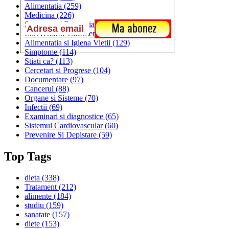
Alimentatia
(259)
Medicina
(226)
Sanatatea si Preventia
(170)
Interventii si Tratamente
(167)
Alimentatia si Igiena Vietii
(129)
Simptome
(114)
Stiati ca?
(113)
Cercetari si Progrese
(104)
Documentare
(97)
Cancerul
(88)
Organe si Sisteme
(70)
Infectii
(69)
Examinari si diagnostice
(65)
Sistemul Cardiovascular
(60)
Prevenire Si Depistare
(59)
Top Tags
dieta
(338)
Tratament
(212)
alimente
(184)
studiu
(159)
sanatate
(157)
diete
(153)