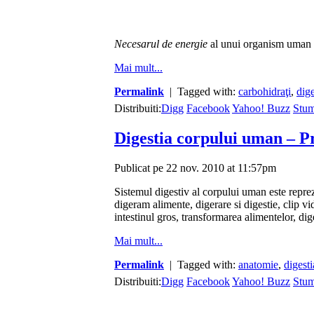
Necesarul de energie
al unui organism uman
Mai mult...
Permalink
| Tagged with:
carbohidraţi
,
dige
Distribuiti:
Digg
Facebook
Yahoo! Buzz
Stu
Digestia corpului uman – P
Publicat pe 22 nov. 2010 at 11:57pm
Sistemul digestiv al corpului uman este reprez
digeram alimente, digerare si digestie, clip vid
intestinul gros, transformarea alimentelor, dig
Mai mult...
Permalink
| Tagged with:
anatomie
,
digesti
Distribuiti:
Digg
Facebook
Yahoo! Buzz
Stu