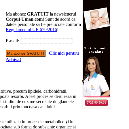
Ma abonez
GRATUIT
la newsletterul
Corpul-Uman.com
! Sunt de acord ca
datele personale sa fie prelucrate conform
Regulamentul UE 679/2016
!
E-mail:
Clic aici pentru
Arhiva!
itive, precum lipidele, carbohidratii,
le poata resorbi. Acest proces se deruleaza in
ulti-tudini de enzime secretate de glandele
resorbiti prin mucoasa canalului
ste utilizata in procesele metabolice §i in
epozitata sub forma de substante organice si