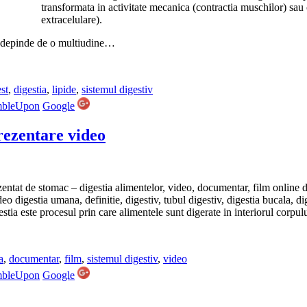
transformata in activitate mecanica (contractia muschilor) sau c
extracelulare).
 depinde de o multiudine…
st
,
digestia
,
lipide
,
sistemul digestiv
mbleUpon
Google
rezentare video
entat de stomac – digestia alimentelor, video, documentar, film online d
eo digestia umana, definitie, digestiv, tubul digestiv, digestia bucala, dig
estia este procesul prin care alimentele sunt digerate in interiorul corpu
a
,
documentar
,
film
,
sistemul digestiv
,
video
mbleUpon
Google