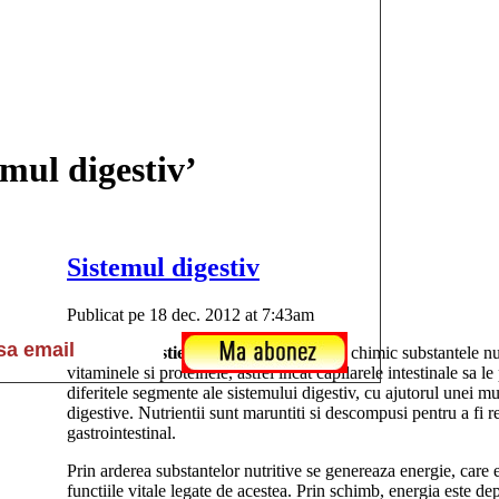
emul digestiv’
Sistemul digestiv
Publicat pe 18 dec. 2012 at 7:43am
Sarcina digestiei
este de a descompune chimic substantele nutr
vitaminele si proteinele, astfel incat capilarele intestinale sa 
diferitele segmente ale sistemului digestiv, cu ajutorul unei m
digestive. Nutrientii sunt maruntiti si descompusi pentru a fi 
gastrointestinal.
Prin arderea substantelor nutritive se genereaza energie, care e
functiile vitale legate de acestea. Prin schimb, energia este d