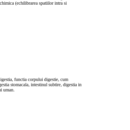
himica (echilibrarea spatiilor intra si
igestia, functia corpului digestie, cum
estia stomacala, intestinul subtire, digestia in
lui uman.