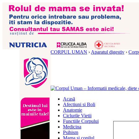
CORPUL UMAN
›
Aparatul digestiv
›
Corpu
Acasă
Afectiuni si Boli
Anatomie
Ciclurile Vietii
Functiile Corpului
Medicina
Psihism
Mama si copilul