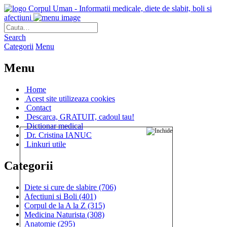
Corpul Uman - Informatii medicale, diete de slabit, boli si
afectiuni
Search
Categorii
Menu
Menu
Home
Acest site utilizeaza cookies
Contact
Descarca, GRATUIT, cadoul tau!
Dictionar medical
Dr. Cristina IANUC
Linkuri utile
Categorii
Diete si cure de slabire
(706)
Afectiuni si Boli
(401)
Corpul de la A la Z
(315)
Medicina Naturista
(308)
Anatomie
(295)