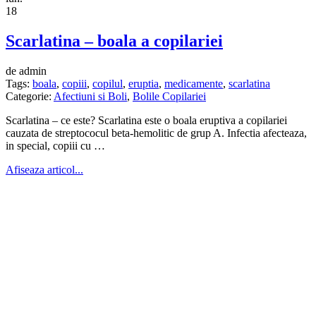
18
Scarlatina – boala a copilariei
de admin
Tags:
boala
,
copiii
,
copilul
,
eruptia
,
medicamente
,
scarlatina
Categorie:
Afectiuni si Boli
,
Bolile Copilariei
Scarlatina – ce este? Scarlatina este o boala eruptiva a copilariei
cauzata de streptococul beta-hemolitic de grup A. Infectia afecteaza,
in special, copiii cu …
Afiseaza articol...