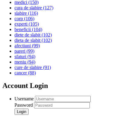
medici
(150)
cura de slabire
(127)
slabire
(116)
corp
(106)
experti
(105)
beneficii
(104)
diete de slabit
(102)
dieta de slabit
(102)
afectiuni
(99)
pareri
(99)
sfaturi
(94)
meniu
(94)
cure de slabire
(91)
cancer
(88)
Account Login
Username
Password