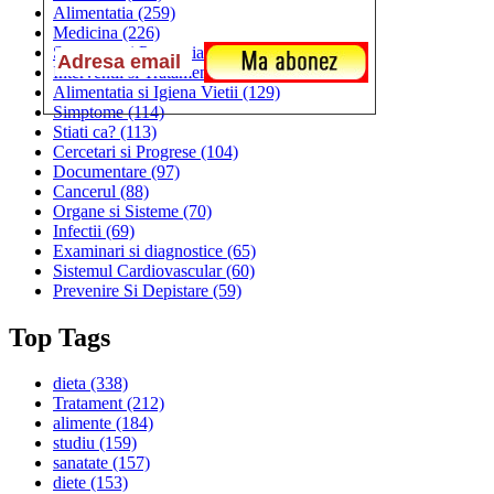
Alimentatia
(259)
Medicina
(226)
Sanatatea si Preventia
(170)
Interventii si Tratamente
(167)
Alimentatia si Igiena Vietii
(129)
Simptome
(114)
Stiati ca?
(113)
Cercetari si Progrese
(104)
Documentare
(97)
Cancerul
(88)
Organe si Sisteme
(70)
Infectii
(69)
Examinari si diagnostice
(65)
Sistemul Cardiovascular
(60)
Prevenire Si Depistare
(59)
Top Tags
dieta
(338)
Tratament
(212)
alimente
(184)
studiu
(159)
sanatate
(157)
diete
(153)