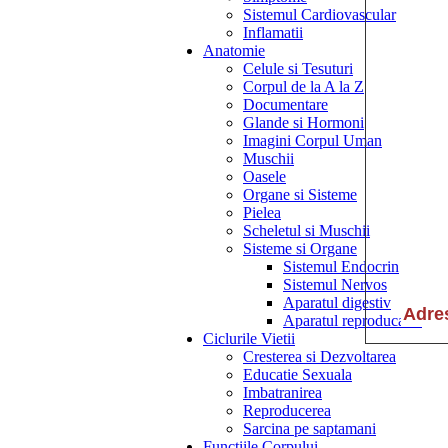
Sistemul Cardiovascular
Inflamatii
Anatomie
Celule si Tesuturi
Corpul de la A la Z
Documentare
Glande si Hormoni
Imagini Corpul Uman
Muschii
Oasele
Organe si Sisteme
Pielea
Scheletul si Muschii
Sisteme si Organe
Sistemul Endocrin
Sistemul Nervos
Aparatul digestiv
Aparatul reproducator
Ciclurile Vietii
Cresterea si Dezvoltarea
Educatie Sexuala
Imbatranirea
Reproducerea
Sarcina pe saptamani
Functiile Corpului