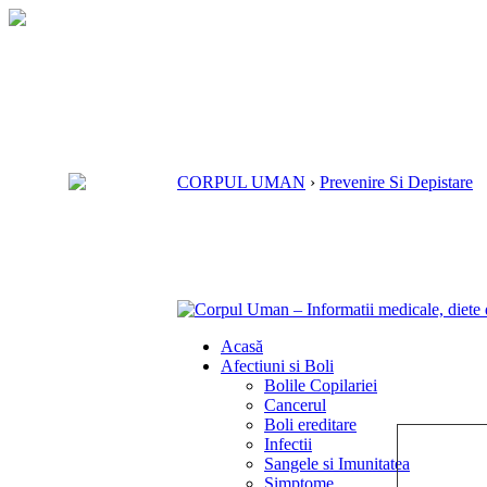
CORPUL UMAN
›
Prevenire Si Depistare
Acasă
Afectiuni si Boli
Bolile Copilariei
Cancerul
Boli ereditare
Infectii
Sangele si Imunitatea
Simptome