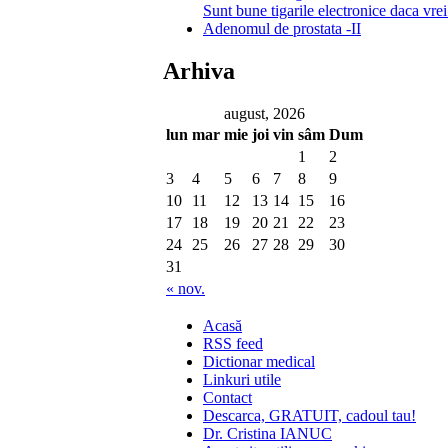
Sunt bune tigarile electronice daca vrei
Adenomul de prostata -II
Arhiva
august, 2026
lun
mar
mie
joi
vin
sâm
Dum
1
2
3
4
5
6
7
8
9
10
11
12
13
14
15
16
17
18
19
20
21
22
23
24
25
26
27
28
29
30
31
« nov.
Acasă
RSS feed
Dictionar medical
Linkuri utile
Contact
Descarca, GRATUIT, cadoul tau!
Dr. Cristina IANUC