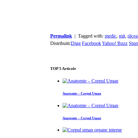
Permalink
| Tagged with:
medic
,
mit
,
răcea
Distribuiti:
Digg
Facebook
Yahoo! Buzz
Stu
TOP
5
Articole
Anatomie – Corpul Uman
Anatomie – Corpul Uman