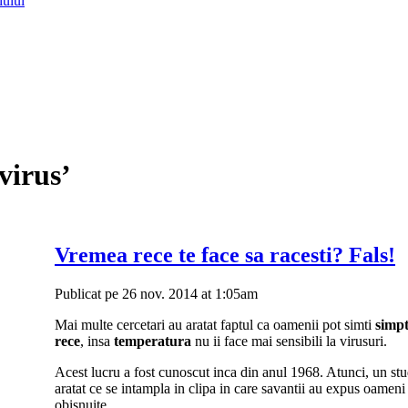
lului
virus’
Vremea rece te face sa racesti? Fals!
Publicat pe 26 nov. 2014 at 1:05am
Mai multe cercetari au aratat faptul ca oamenii pot simti
simp
rece
, insa
temperatura
nu ii face mai sensibili la virusuri.
Acest lucru a fost cunoscut inca din anul 1968. Atunci, un s
aratat ce se intampla in clipa in care savantii au expus oameni 
obisnuite.