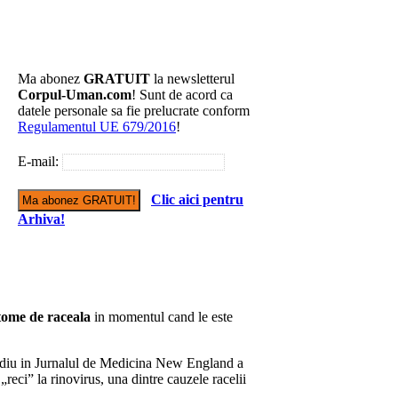
Ma abonez
GRATUIT
la newsletterul
Corpul-Uman.com
! Sunt de acord ca
datele personale sa fie prelucrate conform
Regulamentul UE 679/2016
!
E-mail:
Clic aici pentru
Arhiva!
tome de raceala
in momentul cand le este
tudiu in Jurnalul de Medicina New England a
„reci” la rinovirus, una dintre cauzele racelii