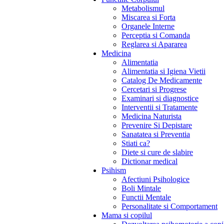
Metabolismul
Miscarea si Forta
Organele Interne
Perceptia si Comanda
Reglarea si Apararea
Medicina
Alimentatia
Alimentatia si Igiena Vietii
Catalog De Medicamente
Cercetari si Progrese
Examinari si diagnostice
Interventii si Tratamente
Medicina Naturista
Prevenire Si Depistare
Sanatatea si Preventia
Stiati ca?
Diete si cure de slabire
Dictionar medical
Psihism
Afectiuni Psihologice
Boli Mintale
Functii Mentale
Personalitate si Comportament
Mama si copilul