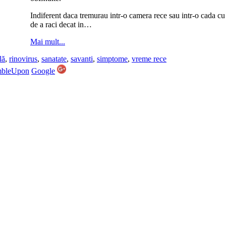
Indiferent daca tremurau intr-o camera rece sau intr-o cada c
de a raci decat in…
Mai mult...
lă
,
rinovirus
,
sanatate
,
savanti
,
simptome
,
vreme rece
mbleUpon
Google