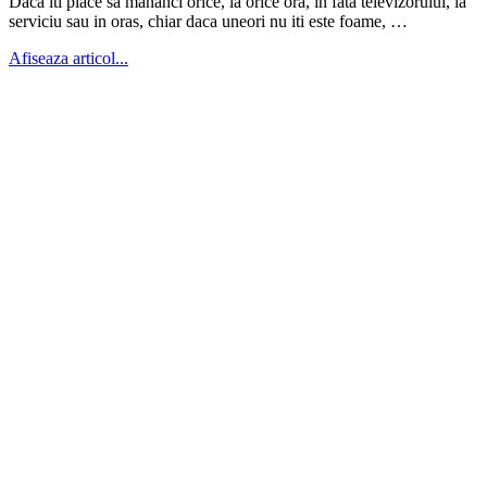
Daca iti place sa mananci orice, la orice ora, in fata televizorului, la
serviciu sau in oras, chiar daca uneori nu iti este foame, …
Afiseaza articol...