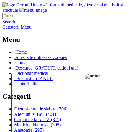
Corpul Uman - Informatii medicale, diete de slabit, boli si
afectiuni
Search
Categorii
Menu
Menu
Home
Acest site utilizeaza cookies
Contact
Descarca, GRATUIT, cadoul tau!
Dictionar medical
Dr. Cristina IANUC
Linkuri utile
Categorii
Diete si cure de slabire
(706)
Afectiuni si Boli
(401)
Corpul de la A la Z
(315)
Medicina Naturista
(308)
Anatomie
(295)