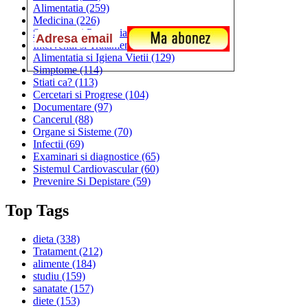
Alimentatia
(259)
Medicina
(226)
Sanatatea si Preventia
(170)
Interventii si Tratamente
(167)
Alimentatia si Igiena Vietii
(129)
Simptome
(114)
Stiati ca?
(113)
Cercetari si Progrese
(104)
Documentare
(97)
Cancerul
(88)
Organe si Sisteme
(70)
Infectii
(69)
Examinari si diagnostice
(65)
Sistemul Cardiovascular
(60)
Prevenire Si Depistare
(59)
Top Tags
dieta
(338)
Tratament
(212)
alimente
(184)
studiu
(159)
sanatate
(157)
diete
(153)