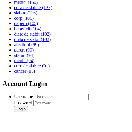
medici
(150)
cura de slabire
(127)
slabire
(116)
corp
(106)
experti
(105)
beneficii
(104)
diete de slabit
(102)
dieta de slabit
(102)
afectiuni
(99)
pareri
(99)
sfaturi
(94)
meniu
(94)
cure de slabire
(91)
cancer
(88)
Account Login
Username
Password