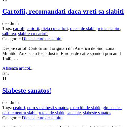
Cartofii, recomandati daca vreti sa slabiti
de admin
Tags:
cartofi
,
cartofii
,
dieta cu cartofi
,
reteta de slabit
,
reteta slabire
,
salbirea
,
slabire cu cartofi
Categorie:
Diete si cure de slabire
Despre cartofi Cartofii sunt originari din America de Sud, zona
Muntilor Anzi si au fost adusi in Europa de catre spanioli prin anul
1540. …
Afiseaza articol...
ian.
11
Slabeste sanatos!
de admin
Tags:
ceaiuri
,
cum sa slabesti sanatos
,
exercitii de slabit
,
gimnastica
,
pastile pentru slabit
,
reteta de slabit
,
sanatate
,
slabeste sanatos
Categorie:
Diete si cure de slabire