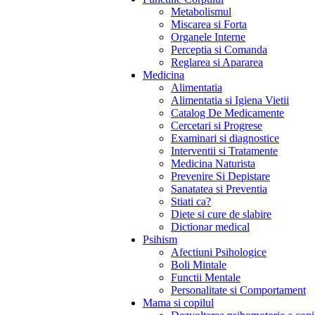
Metabolismul
Miscarea si Forta
Organele Interne
Perceptia si Comanda
Reglarea si Apararea
Medicina
Alimentatia
Alimentatia si Igiena Vietii
Catalog De Medicamente
Cercetari si Progrese
Examinari si diagnostice
Interventii si Tratamente
Medicina Naturista
Prevenire Si Depistare
Sanatatea si Preventia
Stiati ca?
Diete si cure de slabire
Dictionar medical
Psihism
Afectiuni Psihologice
Boli Mintale
Functii Mentale
Personalitate si Comportament
Mama si copilul