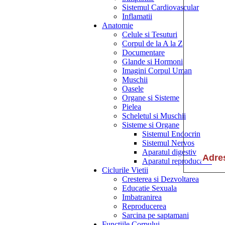
Sistemul Cardiovascular
Inflamatii
Anatomie
Celule si Tesuturi
Corpul de la A la Z
Documentare
Glande si Hormoni
Imagini Corpul Uman
Muschii
Oasele
Organe si Sisteme
Pielea
Scheletul si Muschii
Sisteme si Organe
Sistemul Endocrin
Sistemul Nervos
Aparatul digestiv
Aparatul reproducator
Ciclurile Vietii
Cresterea si Dezvoltarea
Educatie Sexuala
Imbatranirea
Reproducerea
Sarcina pe saptamani
Functiile Corpului