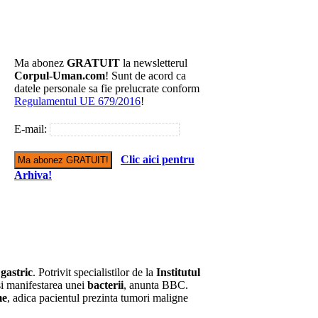
Ma abonez
GRATUIT
la newsletterul
Corpul-Uman.com
! Sunt de acord ca
datele personale sa fie prelucrate conform
Regulamentul UE 679/2016
!
E-mail:
Clic aici pentru
Arhiva!
gastric
. Potrivit specialistilor de la
Institutul
 si manifestarea unei
bacterii
, anunta BBC.
me
, adica pacientul prezinta tumori maligne