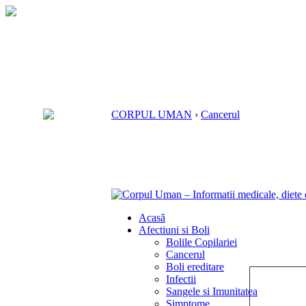
CORPUL UMAN
›
Cancerul
Acasă
Afectiuni si Boli
Bolile Copilariei
Cancerul
Boli ereditare
Infectii
Sangele si Imunitatea
Simptome