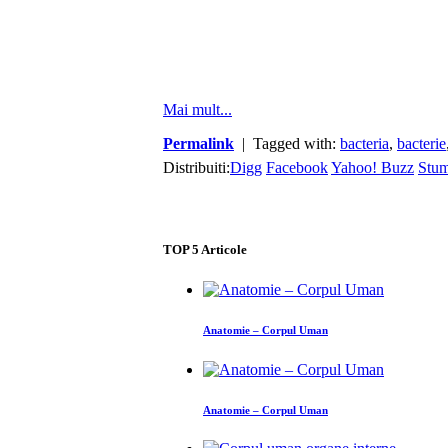
Mai mult...
Permalink
| Tagged with:
bacteria
,
bacterie
Distribuiti:
Digg
Facebook
Yahoo! Buzz
Stu
TOP
5
Articole
Anatomie – Corpul Uman
Anatomie – Corpul Uman