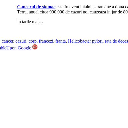
Cancerul de stomac
este frecvent intalnit si ramane a doua 
Terra, anual circa 990.000 de cazuri noi cauzeaza in jur de 8
In tarile mai…
,
cancer
,
cazuri
,
corp
,
francezi
,
franta
,
Helicobacter pylori
,
rata de deces
mbleUpon
Google