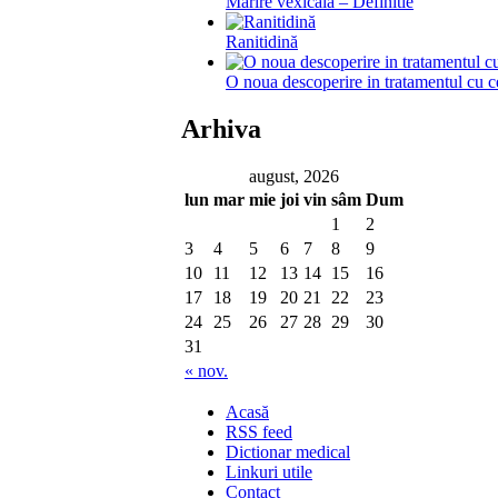
Mărire vexicală – Definitie
Ranitidină
O noua descoperire in tratamentul cu c
Arhiva
august, 2026
lun
mar
mie
joi
vin
sâm
Dum
1
2
3
4
5
6
7
8
9
10
11
12
13
14
15
16
17
18
19
20
21
22
23
24
25
26
27
28
29
30
31
« nov.
Acasă
RSS feed
Dictionar medical
Linkuri utile
Contact