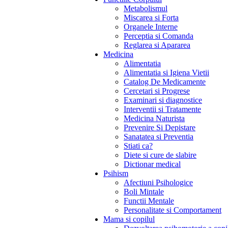
Metabolismul
Miscarea si Forta
Organele Interne
Perceptia si Comanda
Reglarea si Apararea
Medicina
Alimentatia
Alimentatia si Igiena Vietii
Catalog De Medicamente
Cercetari si Progrese
Examinari si diagnostice
Interventii si Tratamente
Medicina Naturista
Prevenire Si Depistare
Sanatatea si Preventia
Stiati ca?
Diete si cure de slabire
Dictionar medical
Psihism
Afectiuni Psihologice
Boli Mintale
Functii Mentale
Personalitate si Comportament
Mama si copilul