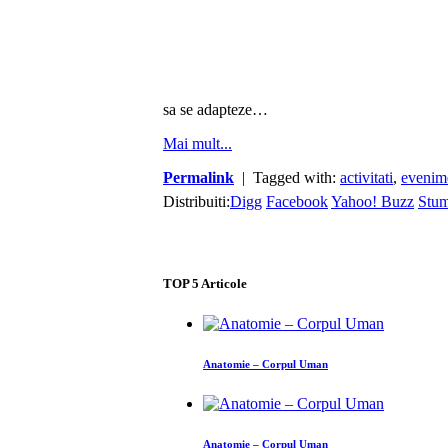
sa se adapteze…
Mai mult...
Permalink
| Tagged with:
activitati
,
evenim
Distribuiti:
Digg
Facebook
Yahoo! Buzz
Stu
TOP
5
Articole
Anatomie – Corpul Uman
Anatomie – Corpul Uman