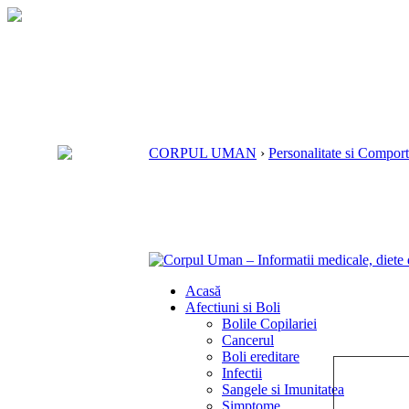
CORPUL UMAN
›
Personalitate si Compor
Acasă
Afectiuni si Boli
Bolile Copilariei
Cancerul
Boli ereditare
Infectii
Sangele si Imunitatea
Simptome