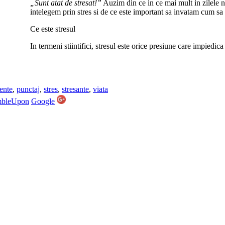
„Sunt atat de stresat!”
Auzim din ce in ce mai mult in zilele 
intelegem prin stres si de ce este important sa invatam cum s
Ce este stresul
In termeni stiintifici, stresul este orice presiune care impied
ente
,
punctaj
,
stres
,
stresante
,
viata
mbleUpon
Google