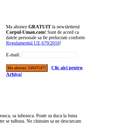
Ma abonez
GRATUIT
la newsletterul
Corpul-Uman.com
! Sunt de acord ca
datele personale sa fie prelucrate conform
Regulamentul UE 679/2016
!
E-mail:
Clic aici pentru
Arhiva!
easca, sa iubeasca. Poate sa duca la buna
astre se tulbura. Ne chinuim sa ne descurcam