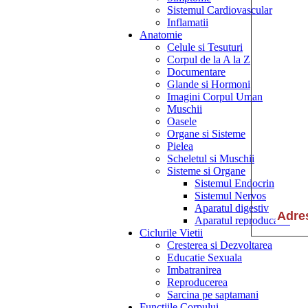
Sistemul Cardiovascular
Inflamatii
Anatomie
Celule si Tesuturi
Corpul de la A la Z
Documentare
Glande si Hormoni
Imagini Corpul Uman
Muschii
Oasele
Organe si Sisteme
Pielea
Scheletul si Muschii
Sisteme si Organe
Sistemul Endocrin
Sistemul Nervos
Aparatul digestiv
Aparatul reproducator
Ciclurile Vietii
Cresterea si Dezvoltarea
Educatie Sexuala
Imbatranirea
Reproducerea
Sarcina pe saptamani
Functiile Corpului