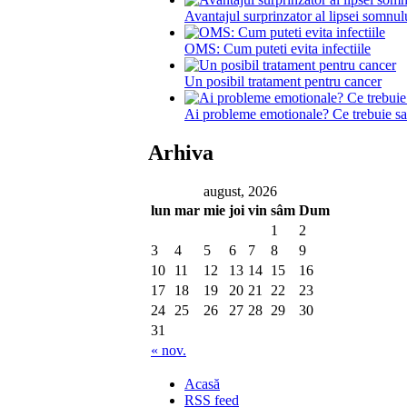
Avantajul surprinzator al lipsei somnul
OMS: Cum puteti evita infectiile
Un posibil tratament pentru cancer
Ai probleme emotionale? Ce trebuie sa f
Arhiva
august, 2026
lun
mar
mie
joi
vin
sâm
Dum
1
2
3
4
5
6
7
8
9
10
11
12
13
14
15
16
17
18
19
20
21
22
23
24
25
26
27
28
29
30
31
« nov.
Acasă
RSS feed