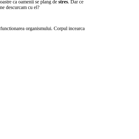
noastre ca oamenii se plang de
stres
. Dar ce
a ne descurcam cu el?
ica functionarea organismului. Corpul incearca