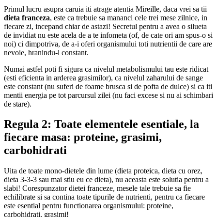
Primul lucru asupra caruia iti atrage atentia Mireille, daca vrei sa tii
dieta franceza
, este ca trebuie sa mananci cele trei mese zilnice, in
fiecare zi, incepand chiar de astazi! Secretul pentru a avea o silueta
de invidiat nu este acela de a te infometa (of, de cate ori am spus-o si
noi) ci dimpotriva, de a-i oferi organismului toti nutrientii de care are
nevoie, hranindu-l constant.
Numai astfel poti fi sigura ca nivelul metabolismului tau este ridicat
(esti eficienta in arderea grasimilor), ca nivelul zaharului de sange
este constant (nu suferi de foame brusca si de pofta de dulce) si ca iti
mentii energia pe tot parcursul zilei (nu faci excese si nu ai schimbari
de stare).
Regula 2: Toate elementele esentiale, la
fiecare masa: proteine, grasimi,
carbohidrati
Uita de toate mono-dietele din lume (dieta proteica, dieta cu orez,
dieta 3-3-3 sau mai stiu eu ce dieta), nu aceasta este solutia pentru a
slabi! Corespunzator dietei franceze, mesele tale trebuie sa fie
echilibrate si sa contina toate tipurile de nutrienti, pentru ca fiecare
este esential pentru functionarea organismului: proteine,
carbohidrati, grasimi!