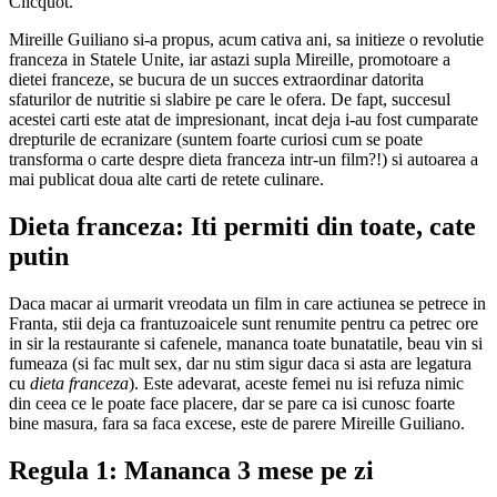
Clicquot.
Mireille Guiliano si-a propus, acum cativa ani, sa initieze o revolutie
franceza in Statele Unite, iar astazi supla Mireille, promotoare a
dietei franceze, se bucura de un succes extraordinar datorita
sfaturilor de nutritie si slabire pe care le ofera. De fapt, succesul
acestei carti este atat de impresionant, incat deja i-au fost cumparate
drepturile de ecranizare (suntem foarte curiosi cum se poate
transforma o carte despre dieta franceza intr-un film?!) si autoarea a
mai publicat doua alte carti de retete culinare.
Dieta franceza: Iti permiti din toate, cate
putin
Daca macar ai urmarit vreodata un film in care actiunea se petrece in
Franta, stii deja ca frantuzoaicele sunt renumite pentru ca petrec ore
in sir la restaurante si cafenele, mananca toate bunatatile, beau vin si
fumeaza (si fac mult sex, dar nu stim sigur daca si asta are legatura
cu
dieta franceza
). Este adevarat, aceste femei nu isi refuza nimic
din ceea ce le poate face placere, dar se pare ca isi cunosc foarte
bine masura, fara sa faca excese, este de parere Mireille Guiliano.
Regula 1: Mananca 3 mese pe zi