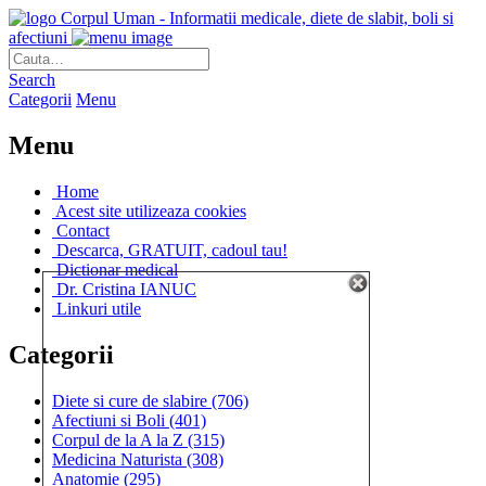
Corpul Uman - Informatii medicale, diete de slabit, boli si
afectiuni
Search
Categorii
Menu
Menu
Home
Acest site utilizeaza cookies
Contact
Descarca, GRATUIT, cadoul tau!
Dictionar medical
Dr. Cristina IANUC
Linkuri utile
Categorii
Diete si cure de slabire
(706)
Afectiuni si Boli
(401)
Corpul de la A la Z
(315)
Medicina Naturista
(308)
Anatomie
(295)