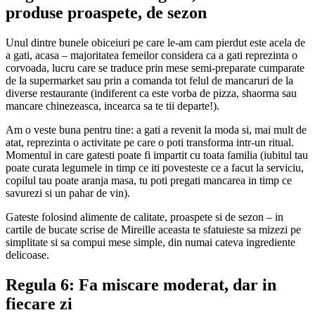
produse proaspete, de sezon
Unul dintre bunele obiceiuri pe care le-am cam pierdut este acela de
a gati, acasa – majoritatea femeilor considera ca a gati reprezinta o
corvoada, lucru care se traduce prin mese semi-preparate cumparate
de la supermarket sau prin a comanda tot felul de mancaruri de la
diverse restaurante (indiferent ca este vorba de pizza, shaorma sau
mancare chinezeasca, incearca sa te tii departe!).
Am o veste buna pentru tine: a gati a revenit la moda si, mai mult de
atat, reprezinta o activitate pe care o poti transforma intr-un ritual.
Momentul in care gatesti poate fi impartit cu toata familia (iubitul tau
poate curata legumele in timp ce iti povesteste ce a facut la serviciu,
copilul tau poate aranja masa, tu poti pregati mancarea in timp ce
savurezi si un pahar de vin).
Gateste folosind alimente de calitate, proaspete si de sezon – in
cartile de bucate scrise de Mireille aceasta te sfatuieste sa mizezi pe
simplitate si sa compui mese simple, din numai cateva ingrediente
delicoase.
Regula 6: Fa miscare moderat, dar in
fiecare zi