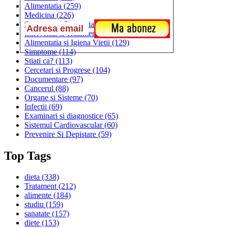
Alimentatia
(259)
Medicina
(226)
Sanatatea si Preventia
(170)
Interventii si Tratamente
(167)
Alimentatia si Igiena Vietii
(129)
Simptome
(114)
Stiati ca?
(113)
Cercetari si Progrese
(104)
Documentare
(97)
Cancerul
(88)
Organe si Sisteme
(70)
Infectii
(69)
Examinari si diagnostice
(65)
Sistemul Cardiovascular
(60)
Prevenire Si Depistare
(59)
Top Tags
dieta
(338)
Tratament
(212)
alimente
(184)
studiu
(159)
sanatate
(157)
diete
(153)