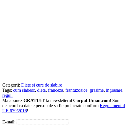
Categorii:
Diete si cure de slabire
Tags:
cum slabesc
,
dieta
,
franceza
,
frantuzoaice
,
grasime
,
ingrasare
,
reguli
Ma abonez
GRATUIT
la newsletterul
Corpul-Uman.com
! Sunt
de acord ca datele personale sa fie prelucrate conform
Regulamentul
UE 679/2016
!
E-mail: