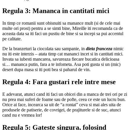
Regula 3: Mananca in cantitati mici
In timp ce romanii sunt obisnuiti sa manance mult (si de cele mai
multe ori prost) pentru a se simti bine, Mireille iti recomanda ca de
aceasta data sa iti faci un pustiu de bine si sa incepi sa pui accentul
pe calitate.
De la branzeturi la ciocolata sau sampanie, in
dieta franceza
nimic
nu iti este interzis – atata timp cat mananci incet si in cantitati mici.
Invata sa iubesti mancarea, savureaza fiecare bucatica delicioasa
si… mananca putin, fara a te infometa. Asa poti gusta si un (mic)
desert dupa masa si iti poti bea si paharul de vin.
Regula 4: Fara gustari rele intre mese
E adevarat, atunci cand iti faci un obicei din a manca de trei ori pe zi
nu prea mai suferi de foame sau de pofte, ceea ce este un lucru bun.
Orice ai face, incearca sa uit de “a rontai” ceva si mai ales uita de
produsele de patiserie, de covrigei, de prajiturele si de suc, atunci
cand nu e vremea lor!
Regula 5: Gateste singura, folosind