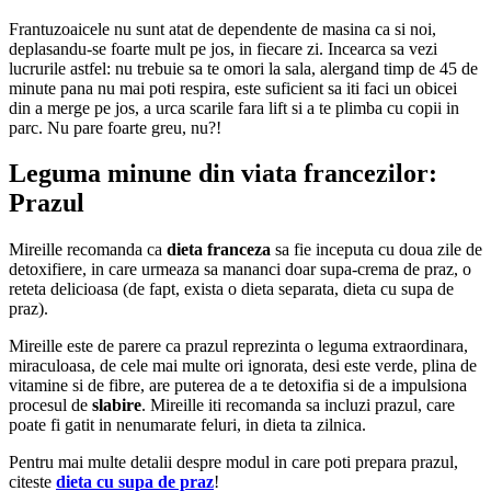
Frantuzoaicele nu sunt atat de dependente de masina ca si noi,
deplasandu-se foarte mult pe jos, in fiecare zi. Incearca sa vezi
lucrurile astfel: nu trebuie sa te omori la sala, alergand timp de 45 de
minute pana nu mai poti respira, este suficient sa iti faci un obicei
din a merge pe jos, a urca scarile fara lift si a te plimba cu copii in
parc. Nu pare foarte greu, nu?!
Leguma minune din viata francezilor:
Prazul
Mireille recomanda ca
dieta franceza
sa fie inceputa cu doua zile de
detoxifiere, in care urmeaza sa mananci doar supa-crema de praz, o
reteta delicioasa (de fapt, exista o dieta separata, dieta cu supa de
praz).
Mireille este de parere ca prazul reprezinta o leguma extraordinara,
miraculoasa, de cele mai multe ori ignorata, desi este verde, plina de
vitamine si de fibre, are puterea de a te detoxifia si de a impulsiona
procesul de
slabire
. Mireille iti recomanda sa incluzi prazul, care
poate fi gatit in nenumarate feluri, in dieta ta zilnica.
Pentru mai multe detalii despre modul in care poti prepara prazul,
citeste
dieta cu supa de praz
!