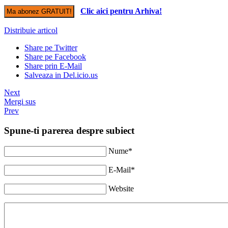
Clic aici pentru Arhiva!
Distribuie articol
Share pe Twitter
Share pe Facebook
Share prin E-Mail
Salveaza in Del.icio.us
Next
Mergi sus
Prev
Spune-ti parerea despre subiect
Nume*
E-Mail*
Website