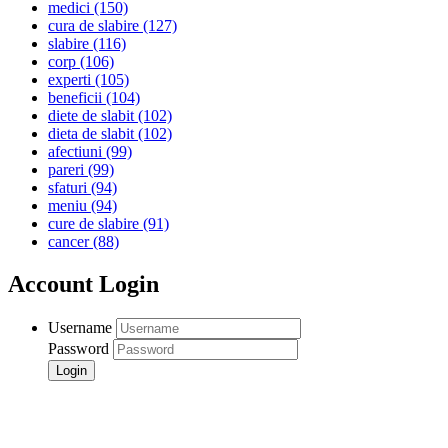
medici
(150)
cura de slabire
(127)
slabire
(116)
corp
(106)
experti
(105)
beneficii
(104)
diete de slabit
(102)
dieta de slabit
(102)
afectiuni
(99)
pareri
(99)
sfaturi
(94)
meniu
(94)
cure de slabire
(91)
cancer
(88)
Account Login
Username
Password