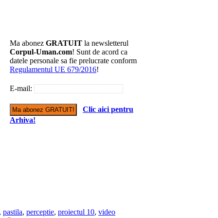
Ma abonez
GRATUIT
la newsletterul
Corpul-Uman.com
! Sunt de acord ca
datele personale sa fie prelucrate conform
Regulamentul UE 679/2016
!
E-mail:
Clic aici pentru
Arhiva!
,
pastila
,
perceptie
,
proiectul 10
,
video