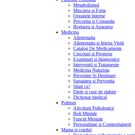
Metabolismul
Miscarea si Forta
Organele Interne
Perceptia si Comanda
Reglarea si Apararea
Medicina
Alimentatia
Alimentatia si Igiena Vietii
Catalog De Medicamente
Cercetari si Progrese
Examinari si diagnostice
Interventii si Tratamente
Medicina Naturista
Prevenire Si Depistare
Sanatatea si Preventia
Stiati ca?
Diete si cure de slabire
Dictionar medical
Psihism
Afectiuni Psihologice
Boli Mintale
Functii Mentale
Personalitate si Comportament
Mama si copilul