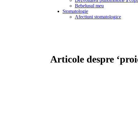
Dezvoltarea psihomotorie a copi
Bebelusul meu
Stomatologie
Afectiuni stomatologice
Articole despre ‘proi