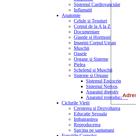
Sistemul Cardiovascular
Inflamatii
Anatomie
Celule si Tesuturi
Corpul de la A la Z
Documentare
Glande si Hormoni
Imagini Corpul Uman
Muschii
Oasele
Organe si Sisteme
Pielea
Scheletul si Muschii
Sisteme si Organe
Sistemul Endocrin
Sistemul Nervos
Aparatul digestiv
Aparatul reproducator
Ciclurile Vietii
Cresterea si Dezvoltarea
Educatie Sexuala
Imbatranirea
Reproducerea
Sarcina pe saptamani
Functiile Corpului