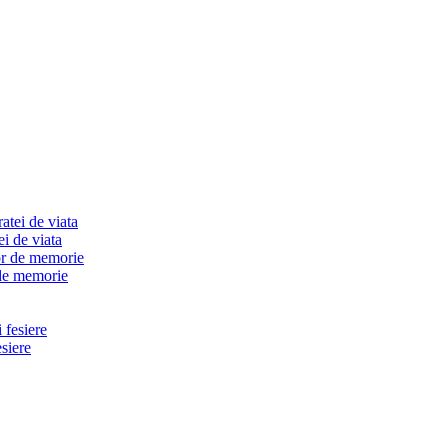
i de viata
 de memorie
esiere