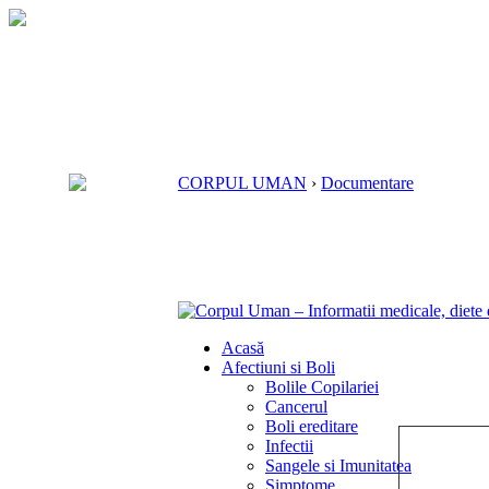
CORPUL UMAN
›
Documentare
Acasă
Afectiuni si Boli
Bolile Copilariei
Cancerul
Boli ereditare
Infectii
Sangele si Imunitatea
Simptome