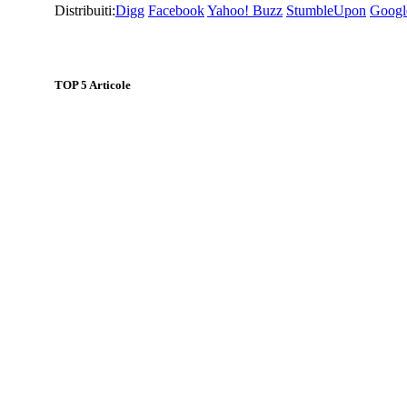
Distribuiti:
Digg
Facebook
Yahoo! Buzz
StumbleUpon
Googl
TOP
5
Articole