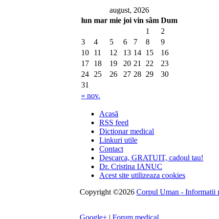
august, 2026
lun
mar
mie
joi
vin
sâm
Dum
1
2
3
4
5
6
7
8
9
10
11
12
13
14
15
16
17
18
19
20
21
22
23
24
25
26
27
28
29
30
31
« nov.
Acasă
RSS feed
Dictionar medical
Linkuri utile
Contact
Descarca, GRATUIT, cadoul tau!
Dr. Cristina IANUC
Acest site utilizeaza cookies
Copyright ©2026
Corpul Uman - Informatii me
Google+
|
Forum medical