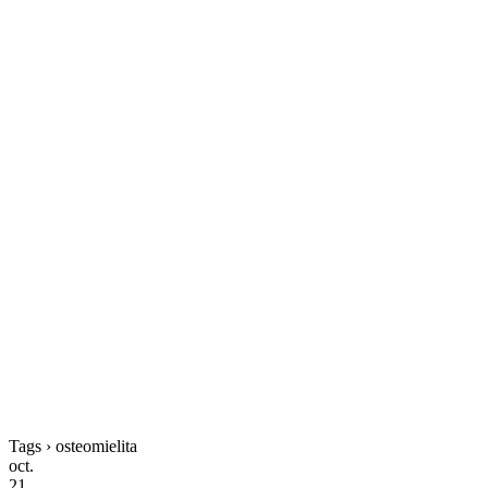
Tags › osteomielita
oct.
21