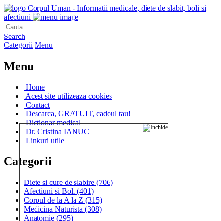
Corpul Uman - Informatii medicale, diete de slabit, boli si
afectiuni
Search
Categorii
Menu
Menu
Home
Acest site utilizeaza cookies
Contact
Descarca, GRATUIT, cadoul tau!
Dictionar medical
Dr. Cristina IANUC
Linkuri utile
Categorii
Diete si cure de slabire
(706)
Afectiuni si Boli
(401)
Corpul de la A la Z
(315)
Medicina Naturista
(308)
Anatomie
(295)