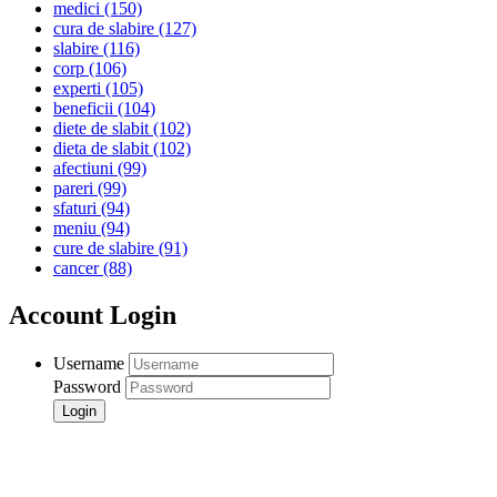
medici
(150)
cura de slabire
(127)
slabire
(116)
corp
(106)
experti
(105)
beneficii
(104)
diete de slabit
(102)
dieta de slabit
(102)
afectiuni
(99)
pareri
(99)
sfaturi
(94)
meniu
(94)
cure de slabire
(91)
cancer
(88)
Account Login
Username
Password