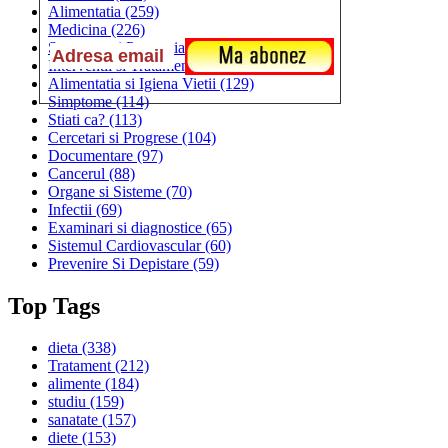
Alimentatia
(259)
Medicina
(226)
Sanatatea si Preventia
(170)
Interventii si Tratamente
(167)
Alimentatia si Igiena Vietii
(129)
Simptome
(114)
Stiati ca?
(113)
Cercetari si Progrese
(104)
Documentare
(97)
Cancerul
(88)
Organe si Sisteme
(70)
Infectii
(69)
Examinari si diagnostice
(65)
Sistemul Cardiovascular
(60)
Prevenire Si Depistare
(59)
Top Tags
dieta
(338)
Tratament
(212)
alimente
(184)
studiu
(159)
sanatate
(157)
diete
(153)