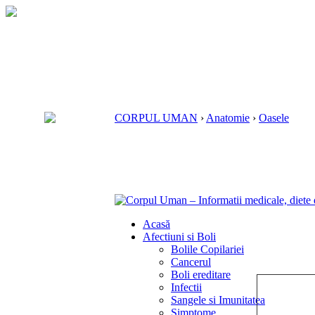
CORPUL UMAN
›
Anatomie
›
Oasele
Acasă
Afectiuni si Boli
Bolile Copilariei
Cancerul
Boli ereditare
Infectii
Sangele si Imunitatea
Simptome