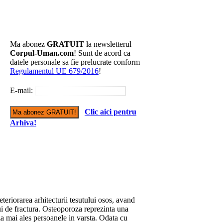
Ma abonez
GRATUIT
la newsletterul
Corpul-Uman.com
! Sunt de acord ca
datele personale sa fie prelucrate conform
Regulamentul UE 679/2016
!
E-mail:
Clic aici pentru
Arhiva!
eteriorarea arhitecturii tesutului osos, avand
ului de fractura. Osteoporoza reprezinta una
za mai ales persoanele in varsta. Odata cu