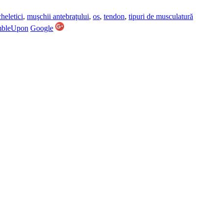
heletici
,
muşchii antebraţului
,
os
,
tendon
,
tipuri de musculatură
mbleUpon
Google