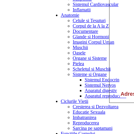
Sistemul Cardiovascular
Inflamatii
Anatomie
Celule si Tesuturi
Corpul de la A la Z
Documentare
Glande si Hormoni
Imagini Corpul Uman
Muschii
Oasele
Organe si Sisteme
Pielea
Scheletul si Muschii
Sisteme si Organe
Sistemul Endocrin
Sistemul Nervos
Aparatul digestiv
Aparatul reproducator
Ciclurile Vietii
Cresterea si Dezvoltarea
Educatie Sexuala
Imbatranirea
Reproducerea
Sarcina pe saptamani
Functiile Corpului