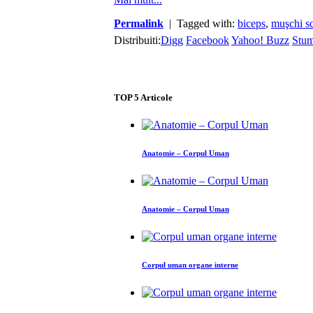
Permalink
| Tagged with:
biceps
,
muşchi sc
Distribuiti:
Digg
Facebook
Yahoo! Buzz
Stu
TOP
5
Articole
Anatomie – Corpul Uman
Anatomie – Corpul Uman
Corpul uman organe interne