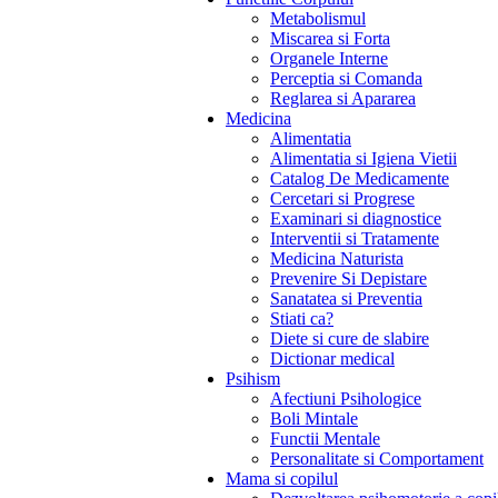
Metabolismul
Miscarea si Forta
Organele Interne
Perceptia si Comanda
Reglarea si Apararea
Medicina
Alimentatia
Alimentatia si Igiena Vietii
Catalog De Medicamente
Cercetari si Progrese
Examinari si diagnostice
Interventii si Tratamente
Medicina Naturista
Prevenire Si Depistare
Sanatatea si Preventia
Stiati ca?
Diete si cure de slabire
Dictionar medical
Psihism
Afectiuni Psihologice
Boli Mintale
Functii Mentale
Personalitate si Comportament
Mama si copilul