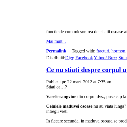
functie de cum micsorarea densitatii osoase a
Mai mult...
Permalink
| Tagged with:
fracturi
,
hormon
Distribuiti:
Digg
Facebook
Yahoo! Buzz
Stu
Ce nu stiati despre corpul
Publicat pe 22 mart. 2012 at 7:35pm
Stiati ca…?
Vasele sangvine
din corpul dvs., puse cap la
Celulele maduvei osoase
nu au viata lunga? 
intregii vieti.
In fiecare secunda, in maduva osoasa se pro