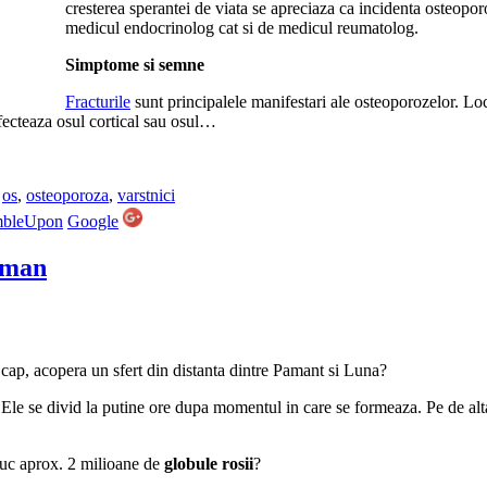
cresterea sperantei de viata se apreciaza ca incidenta osteopor
medicul endocrinolog cat si de medicul reumatolog.
Simptome si semne
Fracturile
sunt principalele manifestari ale osteoporozelor. Loc
fecteaza osul cortical sau osul…
,
os
,
osteoporoza
,
varstnici
mbleUpon
Google
 uman
 cap, acopera un sfert din distanta dintre Pamant si Luna?
Ele se divid la putine ore dupa momentul in care se formeaza. Pe de alta
duc aprox. 2 milioane de
globule rosii
?