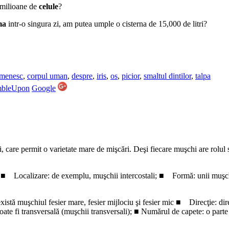
 milioane de
celule
?
ma
intr-o singura zi, am putea umple o cisterna de 15,000 de litri?
omenesc
,
corpul uman
,
despre
,
iris
,
os
,
picior
,
smaltul dintilor
,
talpa
mbleUpon
Google
 care permit o varietate mare de mişcări. Deşi fiecare muşchi are rolul s
: ■ Localizare: de exemplu, muşchii intercostali; ■ Formă: unii muşch
stă muşchiul fesier mare, fesier mijlociu şi fesier mic ■ Direcţie: direcţ
 poate fi transversală (muşchii transversali); ■ Numărul de capete: o pa