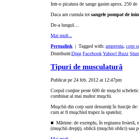
Intr-o picatura de sange gasim aprox. 250 de
Daca am cumula tot
sangele pompat de ini
De-a lungul…
Mai mult...
Permalink
| Tagged with:
amprenta
,
corp 
Distribuiti:
Digg
Facebook
Yahoo! Buzz
Stu
Tipuri de musculatură
Publicat pe 24 feb. 2012 at 12:47pm
Corpul conţine peste 600 de muşchi scheletici,
combinat al mai multor muşchi.
Muşchii din corp sunt denumiţi în funcţie de
cum ar fi muşchiul trapez la spatelui;
■ Mărime: de exemplu, în regiunea fesieră, exi
(muşchii drepţi), oblică (muşchii oblici) sau
Mai mult...