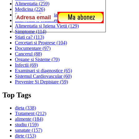
Alimentatia
(259)
Medicina
(226)
Sanatatea si Preventia
(170)
Interventii si Tratamente
(167)
Alimentatia si Igiena Vietii
(129)
Simptome
(114)
Stiati ca?
(113)
Cercetari si Progrese
(104)
Documentare
(97)
Cancerul
(88)
Organe si Sisteme
(70)
Infectii
(69)
Examinari si diagnostice
(65)
Sistemul Cardiovascular
(60)
Prevenire Si Depistare
(59)
Top Tags
dieta
(338)
Tratament
(212)
alimente
(184)
studiu
(159)
sanatate
(157)
diete
(153)