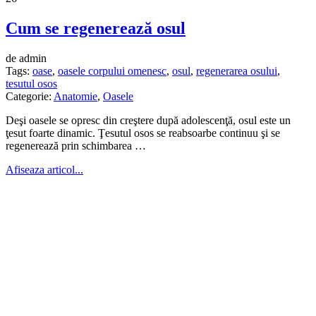
Cum se regenerează osul
de admin
Tags:
oase
,
oasele corpului omenesc
,
osul
,
regenerarea osului
,
tesutul osos
Categorie:
Anatomie
,
Oasele
Deşi oasele se opresc din creştere după adolescenţă, osul este un
ţesut foarte dinamic. Ţesutul osos se reabsoarbe continuu şi se
regenerează prin schimbarea …
Afiseaza articol...