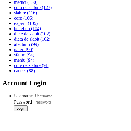
medici
(150)
cura de slabire
(127)
slabire
(116)
corp
(106)
experti
(105)
beneficii
(104)
diete de slabit
(102)
dieta de slabit
(102)
afectiuni
(99)
pareri
(99)
sfaturi
(94)
meniu
(94)
cure de slabire
(91)
cancer
(88)
Account Login
Username
Password