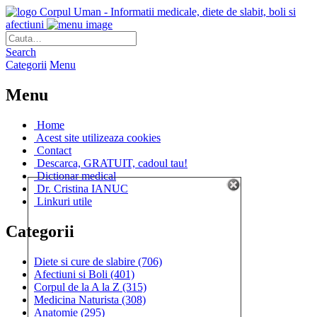
Corpul Uman - Informatii medicale, diete de slabit, boli si
afectiuni
Search
Categorii
Menu
Menu
Home
Acest site utilizeaza cookies
Contact
Descarca, GRATUIT, cadoul tau!
Dictionar medical
Dr. Cristina IANUC
Linkuri utile
Categorii
Diete si cure de slabire
(706)
Afectiuni si Boli
(401)
Corpul de la A la Z
(315)
Medicina Naturista
(308)
Anatomie
(295)