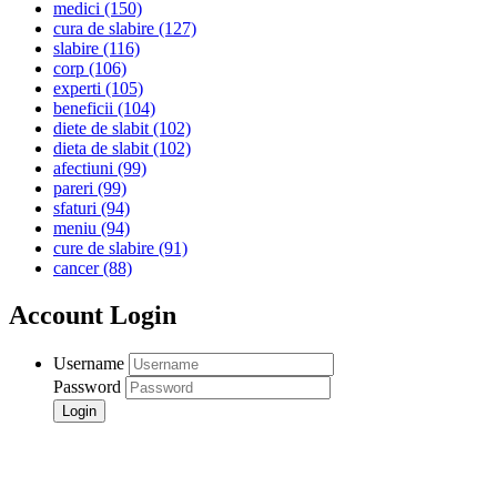
medici
(150)
cura de slabire
(127)
slabire
(116)
corp
(106)
experti
(105)
beneficii
(104)
diete de slabit
(102)
dieta de slabit
(102)
afectiuni
(99)
pareri
(99)
sfaturi
(94)
meniu
(94)
cure de slabire
(91)
cancer
(88)
Account Login
Username
Password