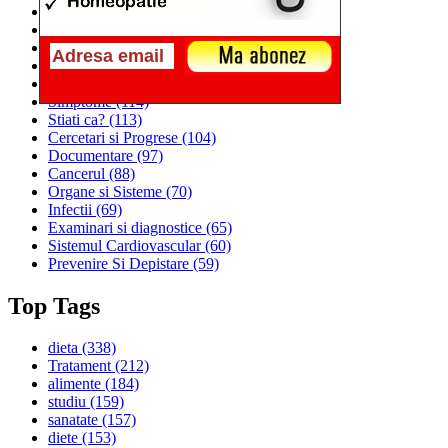
Alimentatia
(259)
Medicina
(226)
Sanatatea si Preventia
(170)
Interventii si Tratamente
(167)
Alimentatia si Igiena Vietii
(129)
Simptome
(114)
Stiati ca?
(113)
Cercetari si Progrese
(104)
Documentare
(97)
Cancerul
(88)
Organe si Sisteme
(70)
Infectii
(69)
Examinari si diagnostice
(65)
Sistemul Cardiovascular
(60)
Prevenire Si Depistare
(59)
Top Tags
dieta
(338)
Tratament
(212)
alimente
(184)
studiu
(159)
sanatate
(157)
diete
(153)