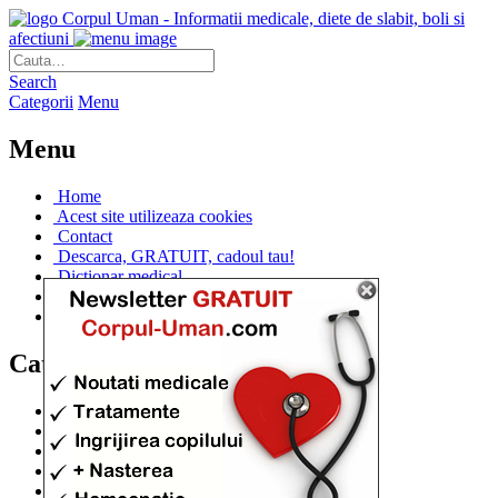
Corpul Uman - Informatii medicale, diete de slabit, boli si
afectiuni
Search
Categorii
Menu
Menu
Home
Acest site utilizeaza cookies
Contact
Descarca, GRATUIT, cadoul tau!
Dictionar medical
Dr. Cristina IANUC
Linkuri utile
Categorii
Diete si cure de slabire
(706)
Afectiuni si Boli
(401)
Corpul de la A la Z
(315)
Medicina Naturista
(308)
Anatomie
(295)