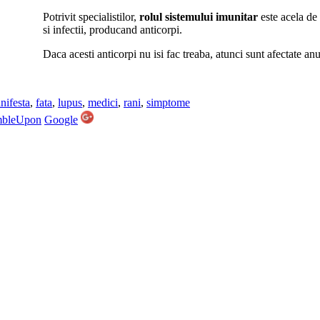
Potrivit specialistilor,
rolul sistemului imunitar
este acela de 
si infectii, producand anticorpi.
Daca acesti anticorpi nu isi fac treaba, atunci sunt afectate 
nifesta
,
fata
,
lupus
,
medici
,
rani
,
simptome
mbleUpon
Google