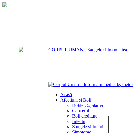
CORPUL UMAN
›
Sangele si Imunitatea
Acasă
Afectiuni si Boli
Bolile Copilariei
Cancerul
Boli ereditare
Infectii
Sangele si Imunitatea
Simptome