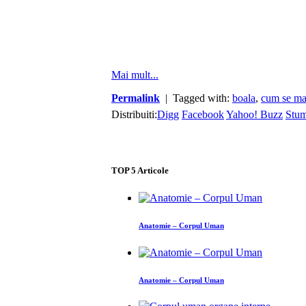
Mai mult...
Permalink
| Tagged with:
boala
,
cum se ma
Distribuiti:
Digg
Facebook
Yahoo! Buzz
Stu
TOP
5
Articole
Anatomie – Corpul Uman
Anatomie – Corpul Uman