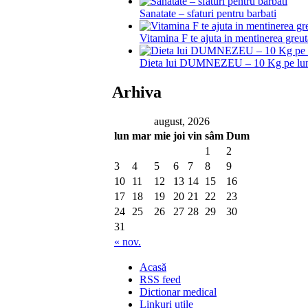
Sanatate – sfaturi pentru barbati
Vitamina F te ajuta in mentinerea greut
Dieta lui DUMNEZEU – 10 Kg pe lu
Arhiva
august, 2026
lun
mar
mie
joi
vin
sâm
Dum
1
2
3
4
5
6
7
8
9
10
11
12
13
14
15
16
17
18
19
20
21
22
23
24
25
26
27
28
29
30
31
« nov.
Acasă
RSS feed
Dictionar medical
Linkuri utile