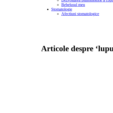
Dezvoltarea psihomotorie a copi
Bebelusul meu
Stomatologie
Afectiuni stomatologice
Articole despre ‘lupu