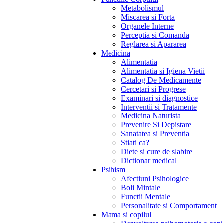
Metabolismul
Miscarea si Forta
Organele Interne
Perceptia si Comanda
Reglarea si Apararea
Medicina
Alimentatia
Alimentatia si Igiena Vietii
Catalog De Medicamente
Cercetari si Progrese
Examinari si diagnostice
Interventii si Tratamente
Medicina Naturista
Prevenire Si Depistare
Sanatatea si Preventia
Stiati ca?
Diete si cure de slabire
Dictionar medical
Psihism
Afectiuni Psihologice
Boli Mintale
Functii Mentale
Personalitate si Comportament
Mama si copilul