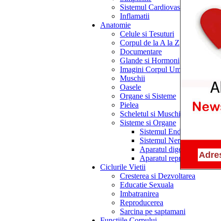
Sistemul Cardiovascular
Inflamatii
Anatomie
Celule si Tesuturi
Corpul de la A la Z
Documentare
Glande si Hormoni
Imagini Corpul Uman
Muschii
Oasele
Organe si Sisteme
Pielea
Scheletul si Muschii
Sisteme si Organe
Sistemul Endocrin
Sistemul Nervos
Aparatul digestiv
Aparatul reproducator
Ciclurile Vietii
Cresterea si Dezvoltarea
Educatie Sexuala
Imbatranirea
Reproducerea
Sarcina pe saptamani
Functiile Corpului