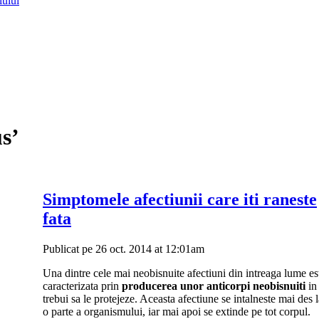
lului
s’
Simptomele afectiunii care iti raneste
fata
Publicat pe 26 oct. 2014 at 12:01am
Una dintre cele mai neobisnuite afectiuni din intreaga lume e
caracterizata prin
producerea unor anticorpi neobisnuiti
in 
trebui sa le protejeze. Aceasta afectiune se intalneste mai des l
o parte a organismului, iar mai apoi se extinde pe tot corpul.