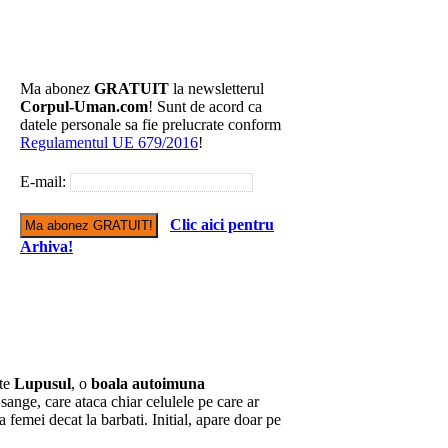
Ma abonez
GRATUIT
la newsletterul
Corpul-Uman.com
! Sunt de acord ca
datele personale sa fie prelucrate conform
Regulamentul UE 679/2016
!
E-mail:
Clic aici pentru
Arhiva!
ste
Lupusul
, o
boala autoimuna
sange, care ataca chiar celulele pe care ar
a femei decat la barbati. Initial, apare doar pe