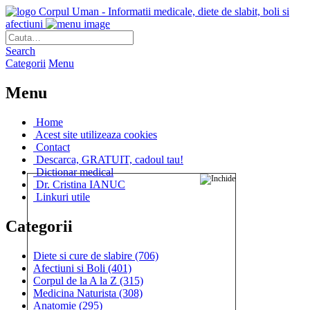
Corpul Uman - Informatii medicale, diete de slabit, boli si
afectiuni
Search
Categorii
Menu
Menu
Home
Acest site utilizeaza cookies
Contact
Descarca, GRATUIT, cadoul tau!
Dictionar medical
Dr. Cristina IANUC
Linkuri utile
Categorii
Diete si cure de slabire
(706)
Afectiuni si Boli
(401)
Corpul de la A la Z
(315)
Medicina Naturista
(308)
Anatomie
(295)