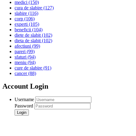
medici
(150)
cura de slabire
(127)
slabire
(116)
corp
(106)
experti
(105)
beneficii
(104)
diete de slabit
(102)
dieta de slabit
(102)
afectiuni
(99)
pareri
(99)
sfaturi
(94)
meniu
(94)
cure de slabire
(91)
cancer
(88)
Account Login
Username
Password