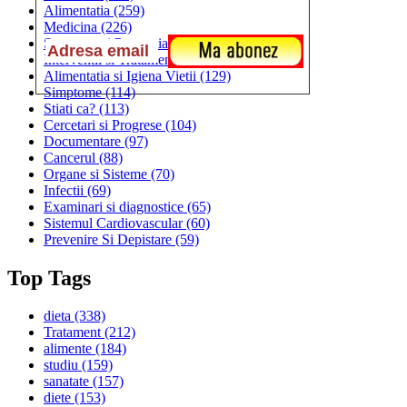
Alimentatia
(259)
Medicina
(226)
Sanatatea si Preventia
(170)
Interventii si Tratamente
(167)
Alimentatia si Igiena Vietii
(129)
Simptome
(114)
Stiati ca?
(113)
Cercetari si Progrese
(104)
Documentare
(97)
Cancerul
(88)
Organe si Sisteme
(70)
Infectii
(69)
Examinari si diagnostice
(65)
Sistemul Cardiovascular
(60)
Prevenire Si Depistare
(59)
Top Tags
dieta
(338)
Tratament
(212)
alimente
(184)
studiu
(159)
sanatate
(157)
diete
(153)