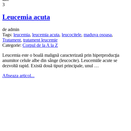
3
Leucemia acuta
de admin
Tags:
leucemia
,
leucemia acuta
,
leucocitele
,
maduva osoasa
,
Tratament
,
tratament leucemie
Categorie:
Corpul de la A la Z
Leucemia este o boală malignă caracterizată prin hiperproducţia
anumitor celule albe din sânge (leucocite). Leucemiile acute se
dezvoltă rapid. Există două tipuri principale, unul …
Afiseaza articol...