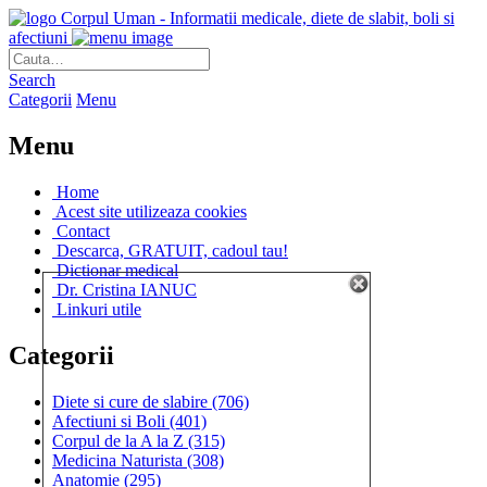
Corpul Uman - Informatii medicale, diete de slabit, boli si
afectiuni
Search
Categorii
Menu
Menu
Home
Acest site utilizeaza cookies
Contact
Descarca, GRATUIT, cadoul tau!
Dictionar medical
Dr. Cristina IANUC
Linkuri utile
Categorii
Diete si cure de slabire
(706)
Afectiuni si Boli
(401)
Corpul de la A la Z
(315)
Medicina Naturista
(308)
Anatomie
(295)