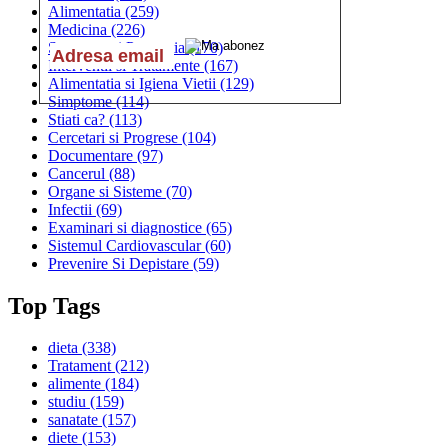
Alimentatia
(259)
Medicina
(226)
Sanatatea si Preventia
(170)
Interventii si Tratamente
(167)
Alimentatia si Igiena Vietii
(129)
Simptome
(114)
Stiati ca?
(113)
Cercetari si Progrese
(104)
Documentare
(97)
Cancerul
(88)
Organe si Sisteme
(70)
Infectii
(69)
Examinari si diagnostice
(65)
Sistemul Cardiovascular
(60)
Prevenire Si Depistare
(59)
Top Tags
dieta
(338)
Tratament
(212)
alimente
(184)
studiu
(159)
sanatate
(157)
diete
(153)