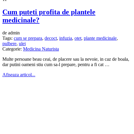
Cum puteti profita de plantele
medicinale?
de admin
Tags:
cum se prepara
,
decoct
,
infuzia
,
otet
,
plante medicinale
,
pulbere
,
ulei
Categorie:
Medicina Naturista
Multe persoane beau ceai, de placere sau la nevoie, in caz de boala,
dar putini oameni stiu cum sa-l prepare, pentru a fi cat …
Afiseaza articol...