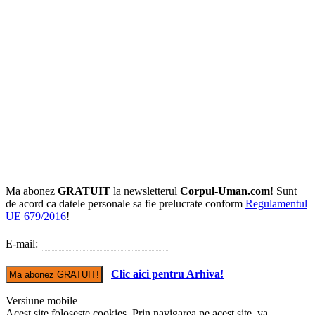
Ma abonez
GRATUIT
la newsletterul
Corpul-Uman.com
! Sunt
de acord ca datele personale sa fie prelucrate conform
Regulamentul
UE 679/2016
!
E-mail:
Clic aici pentru Arhiva!
Versiune mobile
Acest site foloseste cookies. Prin navigarea pe acest site, va