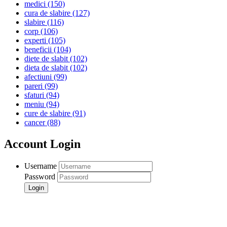
medici
(150)
cura de slabire
(127)
slabire
(116)
corp
(106)
experti
(105)
beneficii
(104)
diete de slabit
(102)
dieta de slabit
(102)
afectiuni
(99)
pareri
(99)
sfaturi
(94)
meniu
(94)
cure de slabire
(91)
cancer
(88)
Account Login
Username
Password