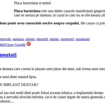
Placa bacteriana si tartrul
Placa bacteriana
este una dintre cauzele manifestarii gingivi
care se aseaza pe dantura, in cazul in care nu se efectueaza ziln
tiune poate avea consecinte nocive asupra corpului
, din cauza ca pr
ingivale
,
gargara
,
gingie
,
musetel
,
plante
,
sangerari
,
sunatoare
mbleUpon
Google
noutati
la dentara care consta in plasare unei piese din titan, sub forma unui sur
 unui dinte natural lipsa.
UN IMPLANT DENTAR?
ul sau mai multi dinti poate folosi aceasta tehnica, a implantului dentar. 
au a nervului alveolar-inferior, cat si de cauze legate de starea generala 
 zaharat,…