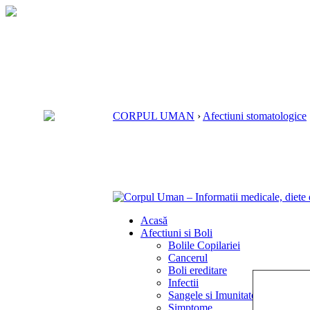
CORPUL UMAN
›
Afectiuni stomatologice
Acasă
Afectiuni si Boli
Bolile Copilariei
Cancerul
Boli ereditare
Infectii
Sangele si Imunitatea
Simptome