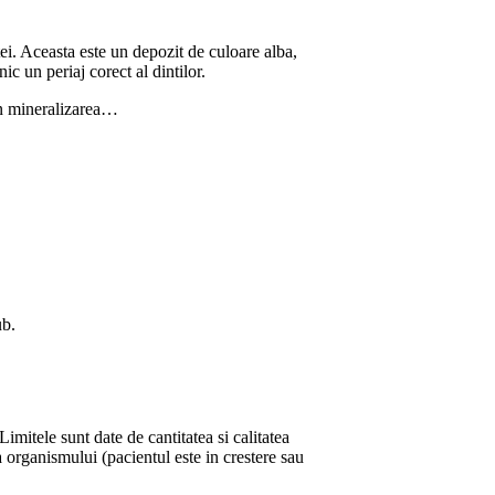
tei. Aceasta este un depozit de culoare alba,
ic un periaj corect al dintilor.
in mineralizarea…
ub.
Limitele sunt date de cantitatea si calitatea
a organismului (pacientul este in crestere sau