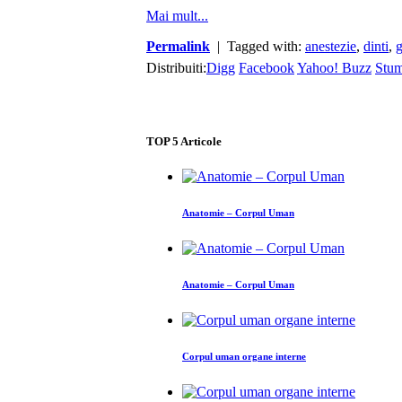
Mai mult...
Permalink
| Tagged with:
anestezie
,
dinti
,
g
Distribuiti:
Digg
Facebook
Yahoo! Buzz
Stu
TOP
5
Articole
Anatomie – Corpul Uman
Anatomie – Corpul Uman
Corpul uman organe interne