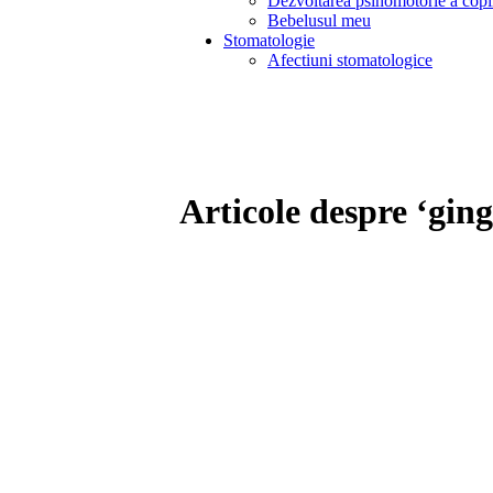
Dezvoltarea psihomotorie a copi
Bebelusul meu
Stomatologie
Afectiuni stomatologice
Articole despre ‘ging