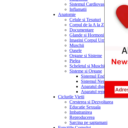
Sistemul Cardiovascular
Inflamatii
Anatomie
Celule si Tesuturi
Corpul de la A la Z
Documentare
Glande si Hormoni
Imagini Corpul Uman
Muschii
Oasele
Organe si Sisteme
Pielea
Scheletul si Muschii
Sisteme si Organe
Sistemul Endocrin
Sistemul Nervos
Aparatul digestiv
Aparatul reproducator
Ciclurile Vietii
Cresterea si Dezvoltarea
Educatie Sexuala
Imbatranirea
Reproducerea
Sarcina pe saptamani
Functiile Corpului