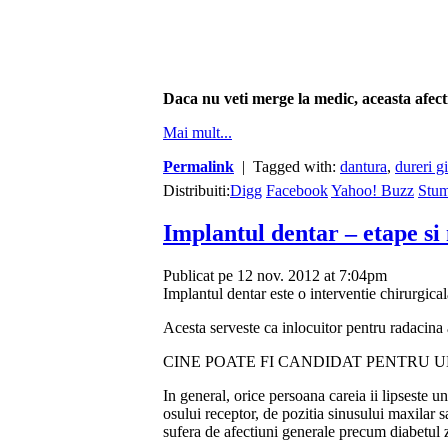
Daca nu veti merge la medic, aceasta afec
Mai mult...
Permalink
| Tagged with:
dantura
,
dureri g
Distribuiti:
Digg
Facebook
Yahoo! Buzz
Stu
Implantul dentar – etape si 
Publicat pe 12 nov. 2012 at 7:04pm
Implantul dentar este o interventie chirurgica
Acesta serveste ca inlocuitor pentru radacina a
CINE POATE FI CANDIDAT PENTRU 
In general, orice persoana careia ii lipseste un
osului receptor, de pozitia sinusului maxilar s
sufera de afectiuni generale precum diabetul