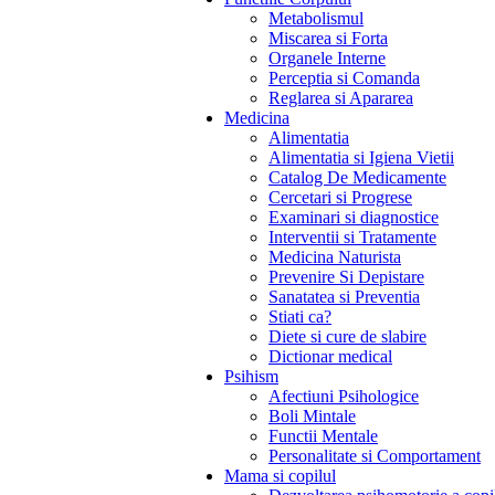
Metabolismul
Miscarea si Forta
Organele Interne
Perceptia si Comanda
Reglarea si Apararea
Medicina
Alimentatia
Alimentatia si Igiena Vietii
Catalog De Medicamente
Cercetari si Progrese
Examinari si diagnostice
Interventii si Tratamente
Medicina Naturista
Prevenire Si Depistare
Sanatatea si Preventia
Stiati ca?
Diete si cure de slabire
Dictionar medical
Psihism
Afectiuni Psihologice
Boli Mintale
Functii Mentale
Personalitate si Comportament
Mama si copilul