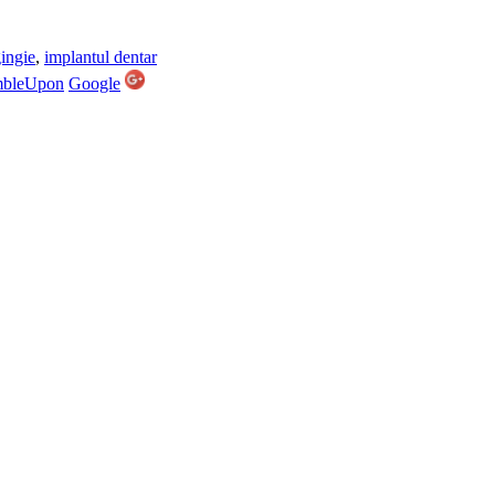
ingie
,
implantul dentar
mbleUpon
Google