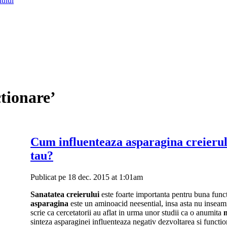
lului
ctionare’
Cum influenteaza asparagina creieru
tau?
Publicat pe 18 dec. 2015 at 1:01am
Sanatatea creierului
este foarte importanta pentru buna fun
asparagina
este un aminoacid neesential, insa asta nu insea
scrie ca cercetatorii au aflat in urma unor studii ca o anumita
m
sinteza asparaginei influenteaza negativ dezvoltarea si functio