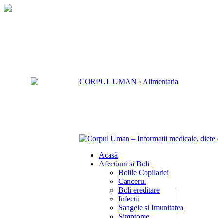
CORPUL UMAN
›
Alimentatia
Acasă
Afectiuni si Boli
Bolile Copilariei
Cancerul
Boli ereditare
Infectii
Sangele si Imunitatea
Simptome