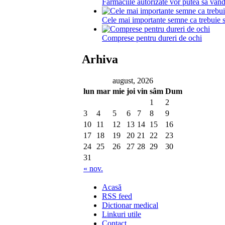
Farmaciile autorizate vor putea sa van
Cele mai importante semne ca trebuie s
Comprese pentru dureri de ochi
Arhiva
august, 2026
lun
mar
mie
joi
vin
sâm
Dum
1
2
3
4
5
6
7
8
9
10
11
12
13
14
15
16
17
18
19
20
21
22
23
24
25
26
27
28
29
30
31
« nov.
Acasă
RSS feed
Dictionar medical
Linkuri utile
Contact