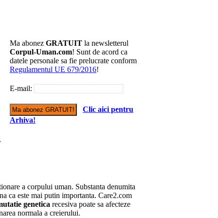
Ma abonez
GRATUIT
la newsletterul
Corpul-Uman.com
! Sunt de acord ca
datele personale sa fie prelucrate conform
Regulamentul UE 679/2016
!
E-mail:
Clic aici pentru
Arhiva!
l
ctionare a corpului uman. Substanta denumita
mna ca este mai putin importanta. Care2.com
utatie genetica
recesiva poate sa afecteze
narea normala a creierului.