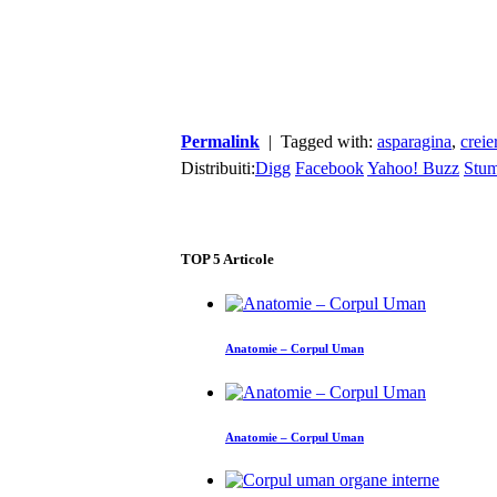
Permalink
| Tagged with:
asparagina
,
creie
Distribuiti:
Digg
Facebook
Yahoo! Buzz
Stu
TOP
5
Articole
Anatomie – Corpul Uman
Anatomie – Corpul Uman