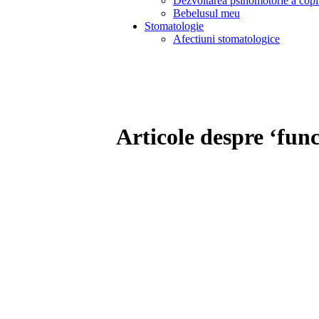
Dezvoltarea psihomotorie a copi
Bebelusul meu
Stomatologie
Afectiuni stomatologice
Articole despre ‘fun