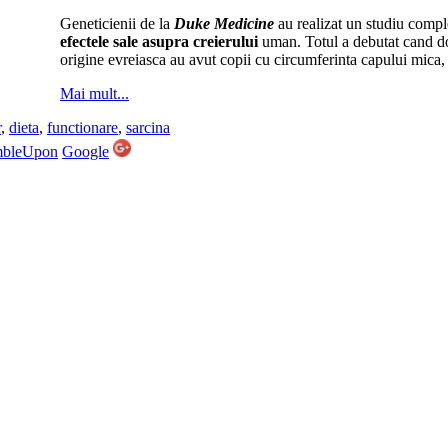
Geneticienii de la
Duke Medicine
au realizat un studiu compl
efectele sale asupra creierului
uman. Totul a debutat cand dou
origine evreiasca au avut copii cu circumferinta capului mica, 
Mai mult...
r
,
dieta
,
functionare
,
sarcina
mbleUpon
Google