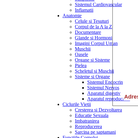
Sistemul Cardiovascular
Inflamatii
Anatomie
Celule si Tesuturi
Corpul de la A la Z
Documentare
Glande si Hormoni
Imagini Corpul Uman
Muschii
Oasele
Organe si Sisteme
Pielea
Scheletul si Muschii
Sisteme si Organe
Sistemul Endocrin
Sistemul Nervos
Aparatul digestiv
Aparatul reproducator
Ciclurile Vietii
Cresterea si Dezvoltarea
Educatie Sexuala
Imbatranirea
Reproducerea
Sarcina pe saptamani
Functiile Corpului