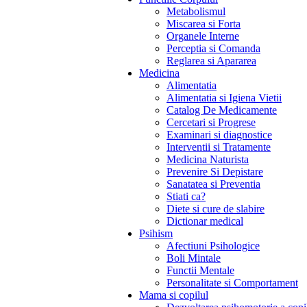
Metabolismul
Miscarea si Forta
Organele Interne
Perceptia si Comanda
Reglarea si Apararea
Medicina
Alimentatia
Alimentatia si Igiena Vietii
Catalog De Medicamente
Cercetari si Progrese
Examinari si diagnostice
Interventii si Tratamente
Medicina Naturista
Prevenire Si Depistare
Sanatatea si Preventia
Stiati ca?
Diete si cure de slabire
Dictionar medical
Psihism
Afectiuni Psihologice
Boli Mintale
Functii Mentale
Personalitate si Comportament
Mama si copilul