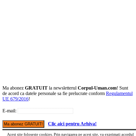
Ma abonez
GRATUIT
la newsletterul
Corpul-Uman.com
! Sunt
de acord ca datele personale sa fie prelucrate conform
Regulamentul
UE 679/2016
!
E-mail:
Clic aici pentru Arhiva!
Acest site foloseste cookies. Prin navigarea pe acest site, va exprimati acordul
Versiune mobile