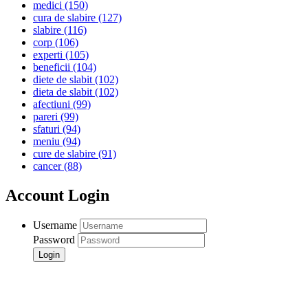
medici
(150)
cura de slabire
(127)
slabire
(116)
corp
(106)
experti
(105)
beneficii
(104)
diete de slabit
(102)
dieta de slabit
(102)
afectiuni
(99)
pareri
(99)
sfaturi
(94)
meniu
(94)
cure de slabire
(91)
cancer
(88)
Account Login
Username
Password