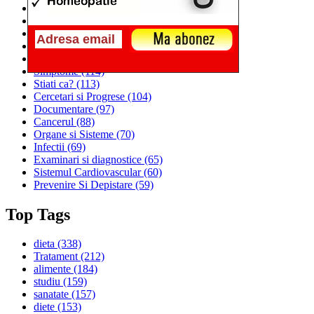
Alimentatia
(259)
Medicina
(226)
Sanatatea si Preventia
(170)
Interventii si Tratamente
(167)
Alimentatia si Igiena Vietii
(129)
Simptome
(114)
Stiati ca?
(113)
Cercetari si Progrese
(104)
Documentare
(97)
Cancerul
(88)
Organe si Sisteme
(70)
Infectii
(69)
Examinari si diagnostice
(65)
Sistemul Cardiovascular
(60)
Prevenire Si Depistare
(59)
Top Tags
dieta
(338)
Tratament
(212)
alimente
(184)
studiu
(159)
sanatate
(157)
diete
(153)