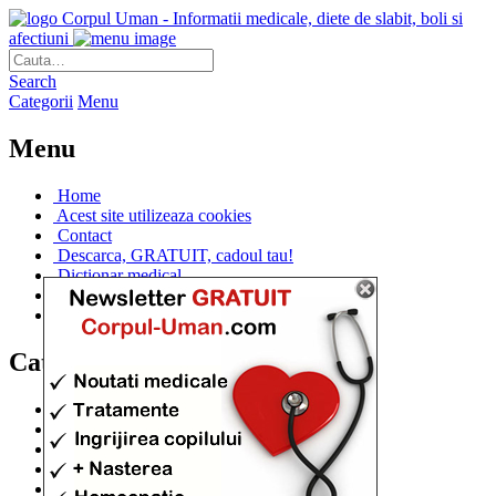
Corpul Uman - Informatii medicale, diete de slabit, boli si
afectiuni
Search
Categorii
Menu
Menu
Home
Acest site utilizeaza cookies
Contact
Descarca, GRATUIT, cadoul tau!
Dictionar medical
Dr. Cristina IANUC
Linkuri utile
Categorii
Diete si cure de slabire
(706)
Afectiuni si Boli
(401)
Corpul de la A la Z
(315)
Medicina Naturista
(308)
Anatomie
(295)