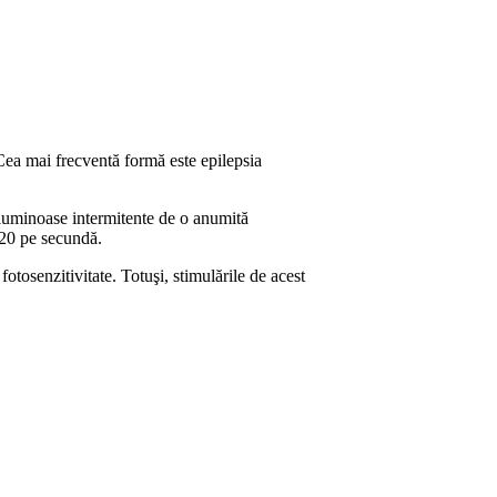
. Cea mai frecventă formă este epilepsia
e luminoase intermitente de o anumită
-20 pe secundă.
otosenzitivitate. Totuşi, stimulările de acest