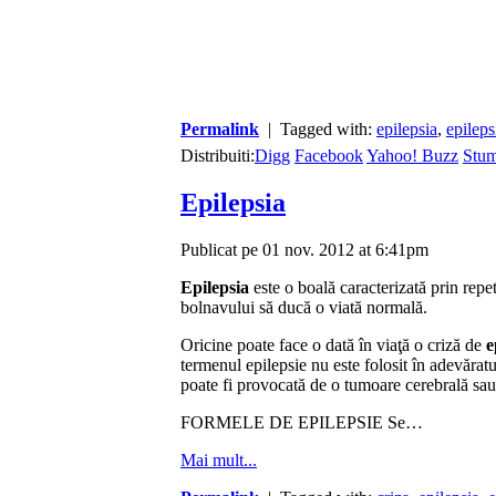
Permalink
| Tagged with:
epilepsia
,
epileps
Distribuiti:
Digg
Facebook
Yahoo! Buzz
Stu
Epilepsia
Publicat pe 01 nov. 2012 at 6:41pm
Epilepsia
este o boală caracterizată prin repet
bolnavului să ducă o viată normală.
Oricine poate face o dată în viaţă o criză de
e
termenul epilepsie nu este folosit în adevăratu
poate fi provocată de o tumoare cerebrală sau 
FORMELE DE EPILEPSIE Se…
Mai mult...