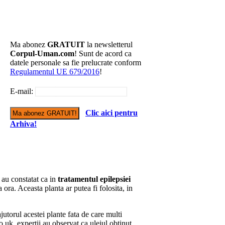
Ma abonez
GRATUIT
la newsletterul
Corpul-Uman.com
! Sunt de acord ca
datele personale sa fie prelucrate conform
Regulamentul UE 679/2016
!
E-mail:
Clic aici pentru
Arhiva!
 au constatat ca in
tratamentul epilepsiei
a ora. Aceasta planta ar putea fi folosita, in
jutorul acestei plante fata de care multi
o.uk, expertii au observat ca uleiul obtinut