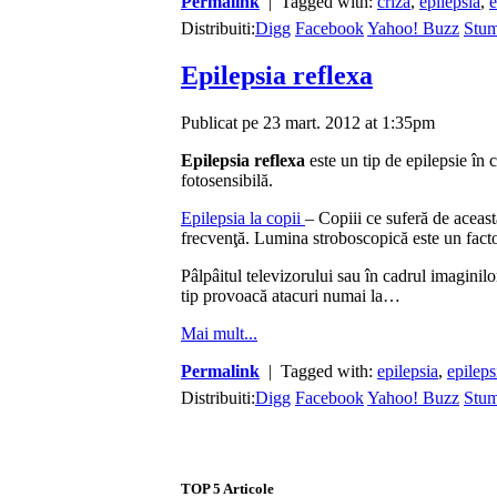
Permalink
| Tagged with:
criza
,
epilepsia
,
e
Distribuiti:
Digg
Facebook
Yahoo! Buzz
Stu
Epilepsia reflexa
Publicat pe 23 mart. 2012 at 1:35pm
Epilepsia reflexa
este un tip de epilepsie în 
fotosensibilă.
Epilepsia la copii
– Copiii ce suferă de aceast
frecvenţă. Lumina stroboscopică este un facto
Pâlpâitul televizorului sau în cadrul imaginilo
tip provoacă atacuri numai la…
Mai mult...
Permalink
| Tagged with:
epilepsia
,
epileps
Distribuiti:
Digg
Facebook
Yahoo! Buzz
Stu
TOP
5
Articole