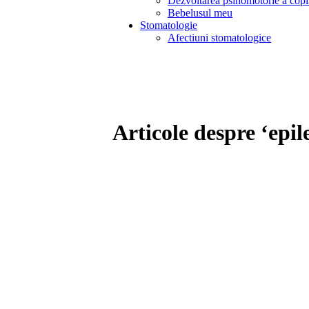
Dezvoltarea psihomotorie a copi
Bebelusul meu
Stomatologie
Afectiuni stomatologice
Articole despre ‘epil