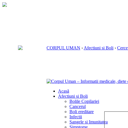
CORPUL UMAN
›
Afectiuni si Boli
›
Cercet
Acasă
Afectiuni si Boli
Bolile Copilariei
Cancerul
Boli ereditare
Infectii
Sangele si Imunitatea
Simptome