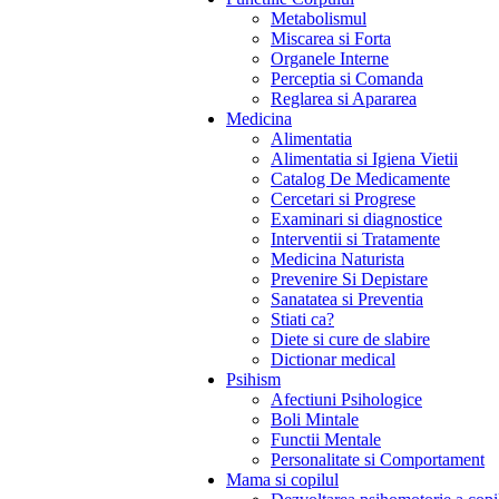
Metabolismul
Miscarea si Forta
Organele Interne
Perceptia si Comanda
Reglarea si Apararea
Medicina
Alimentatia
Alimentatia si Igiena Vietii
Catalog De Medicamente
Cercetari si Progrese
Examinari si diagnostice
Interventii si Tratamente
Medicina Naturista
Prevenire Si Depistare
Sanatatea si Preventia
Stiati ca?
Diete si cure de slabire
Dictionar medical
Psihism
Afectiuni Psihologice
Boli Mintale
Functii Mentale
Personalitate si Comportament
Mama si copilul