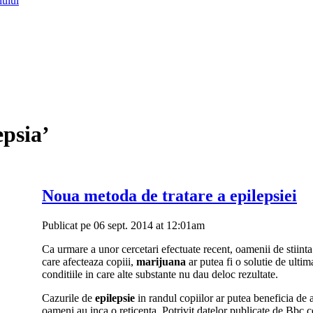
lului
epsia’
Noua metoda de tratare a epilepsiei
Publicat pe 06 sept. 2014 at 12:01am
Ca urmare a unor cercetari efectuate recent, oamenii de stiinta
care afecteaza copiii,
marijuana
ar putea fi o solutie de ultim
conditiile in care alte substante nu dau deloc rezultate.
Cazurile de
epilepsie
in randul copiilor ar putea beneficia de a
oameni au inca o reticenta. Potrivit datelor publicate de Bbc.c