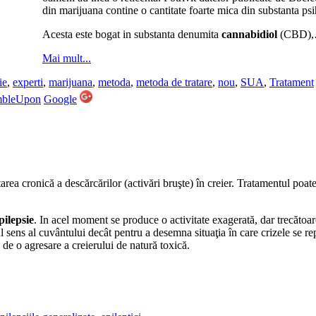
din marijuana contine o cantitate foarte mica din substanta p
Acesta este bogat in substanta denumita
cannabidiol
(CBD)
Mai mult...
ie
,
experti
,
marijuana
,
metoda
,
metoda de tratare
,
nou
,
SUA
,
Tratament
mbleUpon
Google
area cronică a descărcărilor (activări bruşte) în creier. Tratamentul poate
pilepsie
. In acel moment se produce o activitate exagerată, dar trecătoar
l sens al cuvântului decât pentru a desemna situaţia în care crizele se re
de o agresare a creierului de natură toxică.