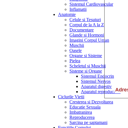
Sistemul Cardiovascular
Inflamatii
Anatomie
Celule si Tesuturi
Corpul de la A la Z
Documentare
Glande si Hormoni
Imagini Corpul Uman
Muschii
Oasele
Organe si Sisteme
Pielea
Scheletul si Muschii
Sisteme si Organe
Sistemul Endocrin
Sistemul Nervos
Aparatul digestiv
Aparatul reproducator
Ciclurile Vietii
Cresterea si Dezvoltarea
Educatie Sexuala
Imbatranirea
Reproducerea
Sarcina pe saptamani
Functiile Corpului