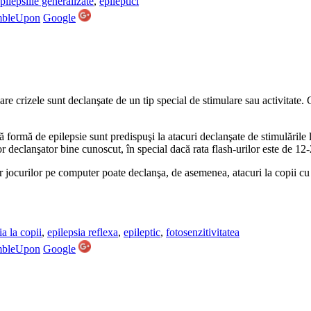
pilepsiile generalizate
,
epileptici
mbleUpon
Google
care crizele sunt declanşate de un tip special de stimulare sau activitate
ă formă de epilepsie sunt predispuşi la atacuri declanşate de stimulăril
r declanşator bine cunoscut, în special dacă rata flash-urilor este de 12
r jocurilor pe computer poate declanşa, de asemenea, atacuri la copii cu f
ia la copii
,
epilepsia reflexa
,
epileptic
,
fotosenzitivitatea
mbleUpon
Google