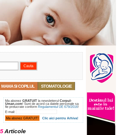
MAMA SI COPILUL
STOMATOLOGIE
Ma abonez
GRATUIT
la newsletterul
Corpul-
Uman.com
! Sunt de acord ca datele personale sa
fie prelucrate conform
Regulamentul UE 679/2016
!
E-mail:
Clic aici pentru Arhiva!
5
Articole