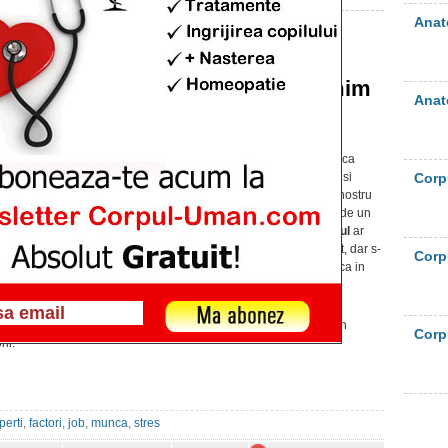
Anat
De ce este mai puternic
stresul, atunci cand primim
Anat
un e-mail?
Publicat pe 23 oct. 2014 at 12:03am
In activitatea noastra zilnica de la locul de munca
exista o multime de
factori care ne streseaza
si
Corp
creeaza mediul propice pentru ca organismul nostru
sa cedeze la un moment dat si sa aiba nevoie de un
medic. De pilda,
posta electronica
sau
email-ul
ar
trebui sa ne transforme viata intr-un mod placut, dar s-
Corp
a dovedit ca ii streseaza pe angajati mai ceva ca in
epoca scrisorilor.
Zilnic analizam sute de mesaje
Multi dintre noi ne vedem nevoiti sa analizam in
Corp
ii.
perti
,
factori
,
job
,
munca
,
stres