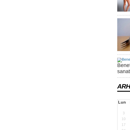
Benef
sanat
ARH
Lun
3
10
17