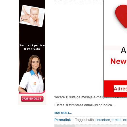
fiecare zi sute de mesaje e-mail, spun cercetator
Citirea si trimiterea email-urilor indica…
MAI MULT...
Permalink
| Tagged with:
cercetare
,
e-mail
,
ex