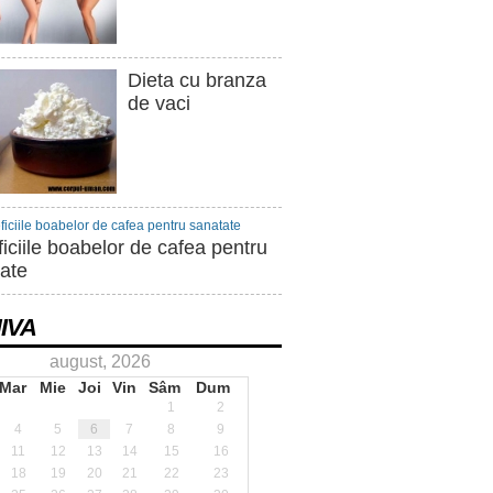
Dieta cu branza
de vaci
iciile boabelor de cafea pentru
ate
IVA
august, 2026
Mar
Mie
Joi
Vin
Sâm
Dum
1
2
4
5
6
7
8
9
11
12
13
14
15
16
18
19
20
21
22
23