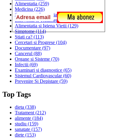
Alimentatia
(259)
Medicina
(226)
Sanatatea si Preventia
(170)
Interventii si Tratamente
(167)
Alimentatia si Igiena Vietii
(129)
Simptome
(114)
Stiati ca?
(113)
Cercetari si Progrese
(104)
Documentare
(97)
Cancerul
(88)
Organe si Sisteme
(70)
Infectii
(69)
Examinari si diagnostice
(65)
Sistemul Cardiovascular
(60)
Prevenire Si Depistare
(59)
Top Tags
dieta
(338)
Tratament
(212)
alimente
(184)
studiu
(159)
sanatate
(157)
diete
(153)