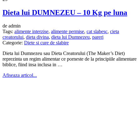
Dieta lui DUMNEZEU – 10 Kg pe luna
de admin
Tags:
alimente interzise
,
alimente permise
,
cat slabesc
,
cieta
creatorului
,
dieta divina
,
dieta lui Dumnezeu
,
pareri
Categorie:
Diete si cure de slabire
Dieta lui Dumnezeu sau Dieta Creatorului (The Maker’s Diet)
reprezinta un regim alimentar ce porneste de la principiile alimentare
biblice, fiind insa inclusa in …
Afiseaza articol...