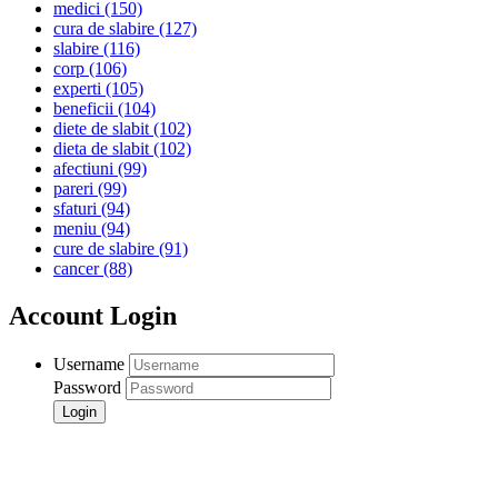
medici
(150)
cura de slabire
(127)
slabire
(116)
corp
(106)
experti
(105)
beneficii
(104)
diete de slabit
(102)
dieta de slabit
(102)
afectiuni
(99)
pareri
(99)
sfaturi
(94)
meniu
(94)
cure de slabire
(91)
cancer
(88)
Account Login
Username
Password