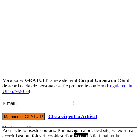
Ma abonez
GRATUIT
la newsletterul
Corpul-Uman.com
! Sunt
de acord ca datele personale sa fie prelucrate conform
Regulamentul
UE 679/2016
!
E-mail:
Clic aici pentru Arhiva!
Versiune mobile
Acest site foloseste cookies. Prin navigarea pe acest site, va exprimati
© Copyright Corpul-uman.com
acordul asupra folosirii cookie-urilor.
Accept
Aflati mai multe...