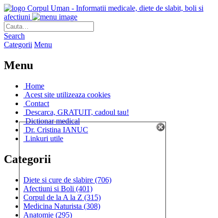
Corpul Uman - Informatii medicale, diete de slabit, boli si
afectiuni
Search
Categorii
Menu
Menu
Home
Acest site utilizeaza cookies
Contact
Descarca, GRATUIT, cadoul tau!
Dictionar medical
Dr. Cristina IANUC
Linkuri utile
Categorii
Diete si cure de slabire
(706)
Afectiuni si Boli
(401)
Corpul de la A la Z
(315)
Medicina Naturista
(308)
Anatomie
(295)