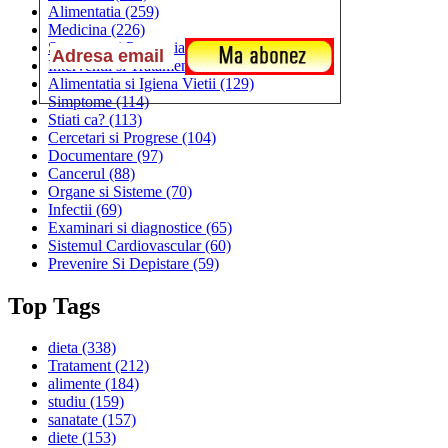
Alimentatia
(259)
Medicina
(226)
Sanatatea si Preventia
(170)
Interventii si Tratamente
(167)
Alimentatia si Igiena Vietii
(129)
Simptome
(114)
Stiati ca?
(113)
Cercetari si Progrese
(104)
Documentare
(97)
Cancerul
(88)
Organe si Sisteme
(70)
Infectii
(69)
Examinari si diagnostice
(65)
Sistemul Cardiovascular
(60)
Prevenire Si Depistare
(59)
Top Tags
dieta
(338)
Tratament
(212)
alimente
(184)
studiu
(159)
sanatate
(157)
diete
(153)