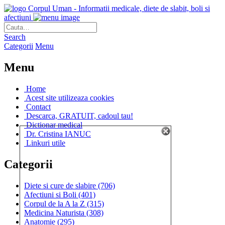
Corpul Uman - Informatii medicale, diete de slabit, boli si
afectiuni
Search
Categorii
Menu
Menu
Home
Acest site utilizeaza cookies
Contact
Descarca, GRATUIT, cadoul tau!
Dictionar medical
Dr. Cristina IANUC
Linkuri utile
Categorii
Diete si cure de slabire
(706)
Afectiuni si Boli
(401)
Corpul de la A la Z
(315)
Medicina Naturista
(308)
Anatomie
(295)