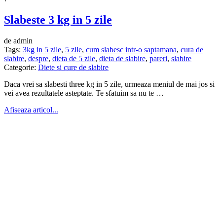
Slabeste 3 kg in 5 zile
de admin
Tags:
3kg in 5 zile
,
5 zile
,
cum slabesc intr-o saptamana
,
cura de
slabire
,
despre
,
dieta de 5 zile
,
dieta de slabire
,
pareri
,
slabire
Categorie:
Diete si cure de slabire
Daca vrei sa slabesti three kg in 5 zile, urmeaza meniul de mai jos si
vei avea rezultatele asteptate. Te sfatuim sa nu te …
Afiseaza articol...