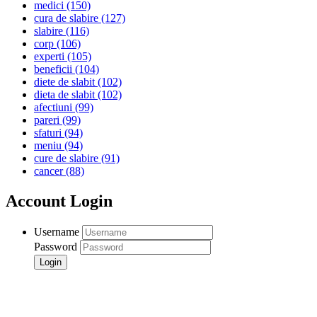
medici
(150)
cura de slabire
(127)
slabire
(116)
corp
(106)
experti
(105)
beneficii
(104)
diete de slabit
(102)
dieta de slabit
(102)
afectiuni
(99)
pareri
(99)
sfaturi
(94)
meniu
(94)
cure de slabire
(91)
cancer
(88)
Account Login
Username
Password