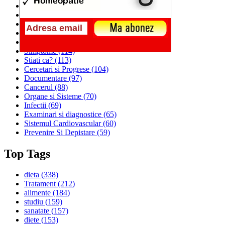
Alimentatia
(259)
Medicina
(226)
Sanatatea si Preventia
(170)
Interventii si Tratamente
(167)
Alimentatia si Igiena Vietii
(129)
Simptome
(114)
Stiati ca?
(113)
Cercetari si Progrese
(104)
Documentare
(97)
Cancerul
(88)
Organe si Sisteme
(70)
Infectii
(69)
Examinari si diagnostice
(65)
Sistemul Cardiovascular
(60)
Prevenire Si Depistare
(59)
Top Tags
dieta
(338)
Tratament
(212)
alimente
(184)
studiu
(159)
sanatate
(157)
diete
(153)