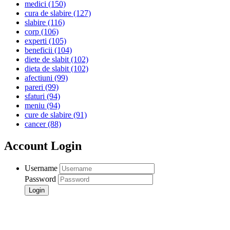
medici
(150)
cura de slabire
(127)
slabire
(116)
corp
(106)
experti
(105)
beneficii
(104)
diete de slabit
(102)
dieta de slabit
(102)
afectiuni
(99)
pareri
(99)
sfaturi
(94)
meniu
(94)
cure de slabire
(91)
cancer
(88)
Account Login
Username
Password