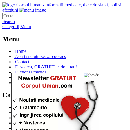
Corpul Uman - Informatii medicale, diete de slabit, boli si
afectiuni
Search
Categorii
Menu
Menu
Home
Acest site utilizeaza cookies
Contact
Descarca, GRATUIT, cadoul tau!
Dictionar medical
Dr. Cristina IANUC
Linkuri utile
Categorii
Diete si cure de slabire
(706)
Afectiuni si Boli
(401)
Corpul de la A la Z
(315)
Medicina Naturista
(308)
Anatomie
(295)