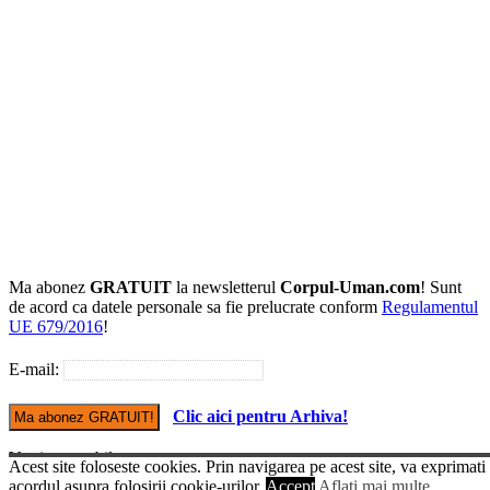
Ma abonez
GRATUIT
la newsletterul
Corpul-Uman.com
! Sunt
de acord ca datele personale sa fie prelucrate conform
Regulamentul
UE 679/2016
!
E-mail:
Clic aici pentru Arhiva!
Versiune mobile
Acest site foloseste cookies. Prin navigarea pe acest site, va exprimati
© Copyright Corpul-uman.com
acordul asupra folosirii cookie-urilor.
Accept
Aflati mai multe...