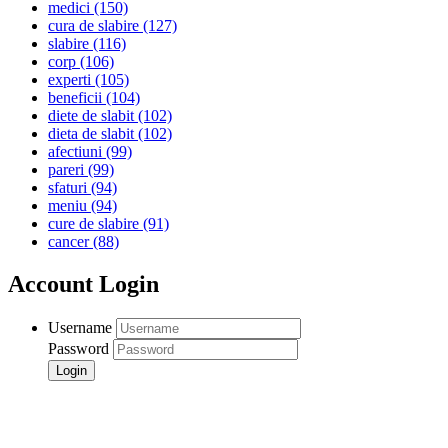
medici
(150)
cura de slabire
(127)
slabire
(116)
corp
(106)
experti
(105)
beneficii
(104)
diete de slabit
(102)
dieta de slabit
(102)
afectiuni
(99)
pareri
(99)
sfaturi
(94)
meniu
(94)
cure de slabire
(91)
cancer
(88)
Account Login
Username
Password