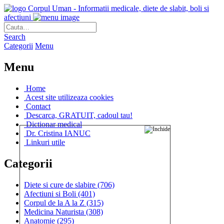
Corpul Uman - Informatii medicale, diete de slabit, boli si
afectiuni
Search
Categorii
Menu
Menu
Home
Acest site utilizeaza cookies
Contact
Descarca, GRATUIT, cadoul tau!
Dictionar medical
Dr. Cristina IANUC
Linkuri utile
Categorii
Diete si cure de slabire
(706)
Afectiuni si Boli
(401)
Corpul de la A la Z
(315)
Medicina Naturista
(308)
Anatomie
(295)