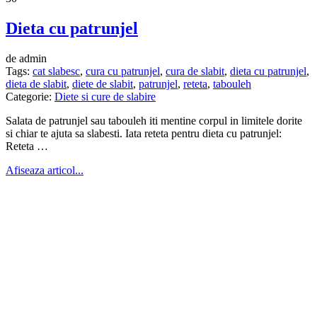
Dieta cu patrunjel
de admin
Tags:
cat slabesc
,
cura cu patrunjel
,
cura de slabit
,
dieta cu patrunjel
,
dieta de slabit
,
diete de slabit
,
patrunjel
,
reteta
,
tabouleh
Categorie:
Diete si cure de slabire
Salata de patrunjel sau tabouleh iti mentine corpul in limitele dorite
si chiar te ajuta sa slabesti. Iata reteta pentru dieta cu patrunjel:
Reteta …
Afiseaza articol...