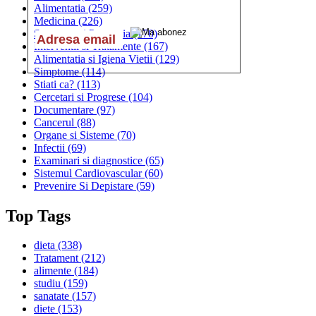
Alimentatia
(259)
Medicina
(226)
Sanatatea si Preventia
(170)
Interventii si Tratamente
(167)
Alimentatia si Igiena Vietii
(129)
Simptome
(114)
Stiati ca?
(113)
Cercetari si Progrese
(104)
Documentare
(97)
Cancerul
(88)
Organe si Sisteme
(70)
Infectii
(69)
Examinari si diagnostice
(65)
Sistemul Cardiovascular
(60)
Prevenire Si Depistare
(59)
Top Tags
dieta
(338)
Tratament
(212)
alimente
(184)
studiu
(159)
sanatate
(157)
diete
(153)