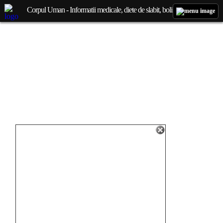
Corpul Uman - Informatii medicale, diete de slabit, boli si afectiuni