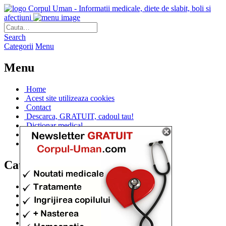
Corpul Uman - Informatii medicale, diete de slabit, boli si
afectiuni
Search
Categorii
Menu
Menu
Home
Acest site utilizeaza cookies
Contact
Descarca, GRATUIT, cadoul tau!
Dictionar medical
Dr. Cristina IANUC
Linkuri utile
Categorii
Diete si cure de slabire
(706)
Afectiuni si Boli
(401)
Corpul de la A la Z
(315)
Medicina Naturista
(308)
Anatomie
(295)