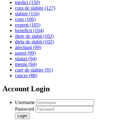
medici
(150)
cura de slabire
(127)
slabire
(116)
corp
(106)
experti
(105)
beneficii
(104)
diete de slabit
(102)
dieta de slabit
(102)
afectiuni
(99)
pareri
(99)
sfaturi
(94)
meniu
(94)
cure de slabire
(91)
cancer
(88)
Account Login
Username
Password