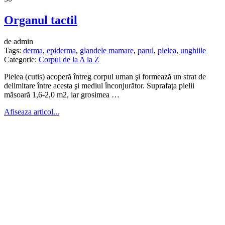
Organul tactil
de admin
Tags:
derma
,
epiderma
,
glandele mamare
,
parul
,
pielea
,
unghiile
Categorie:
Corpul de la A la Z
Pielea (cutis) acoperă întreg corpul uman şi formează un strat de
delimitare între acesta şi mediul înconjurător. Suprafaţa pielii
măsoară 1,6-2,0 m2, iar grosimea …
Afiseaza articol...