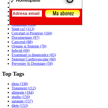
Alimentatia
(259)
Medicina
(226)
Sanatatea si Preventia
(170)
Interventii si Tratamente
(167)
Alimentatia si Igiena Vietii
(129)
Simptome
(114)
Stiati ca?
(113)
Cercetari si Progrese
(104)
Documentare
(97)
Cancerul
(88)
Organe si Sisteme
(70)
Infectii
(69)
Examinari si diagnostice
(65)
Sistemul Cardiovascular
(60)
Prevenire Si Depistare
(59)
Top Tags
dieta
(338)
Tratament
(212)
alimente
(184)
studiu
(159)
sanatate
(157)
diete
(153)