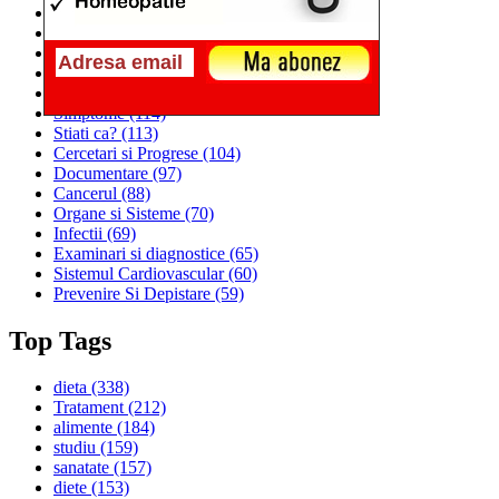
Alimentatia
(259)
Medicina
(226)
Sanatatea si Preventia
(170)
Interventii si Tratamente
(167)
Alimentatia si Igiena Vietii
(129)
Simptome
(114)
Stiati ca?
(113)
Cercetari si Progrese
(104)
Documentare
(97)
Cancerul
(88)
Organe si Sisteme
(70)
Infectii
(69)
Examinari si diagnostice
(65)
Sistemul Cardiovascular
(60)
Prevenire Si Depistare
(59)
Top Tags
dieta
(338)
Tratament
(212)
alimente
(184)
studiu
(159)
sanatate
(157)
diete
(153)