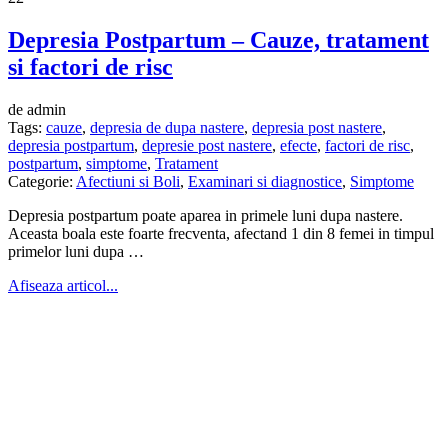
Depresia Postpartum – Cauze, tratament
si factori de risc
de admin
Tags:
cauze
,
depresia de dupa nastere
,
depresia post nastere
,
depresia postpartum
,
depresie post nastere
,
efecte
,
factori de risc
,
postpartum
,
simptome
,
Tratament
Categorie:
Afectiuni si Boli
,
Examinari si diagnostice
,
Simptome
Depresia postpartum poate aparea in primele luni dupa nastere.
Aceasta boala este foarte frecventa, afectand 1 din 8 femei in timpul
primelor luni dupa …
Afiseaza articol...