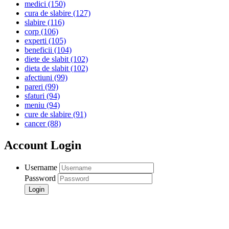
medici
(150)
cura de slabire
(127)
slabire
(116)
corp
(106)
experti
(105)
beneficii
(104)
diete de slabit
(102)
dieta de slabit
(102)
afectiuni
(99)
pareri
(99)
sfaturi
(94)
meniu
(94)
cure de slabire
(91)
cancer
(88)
Account Login
Username
Password