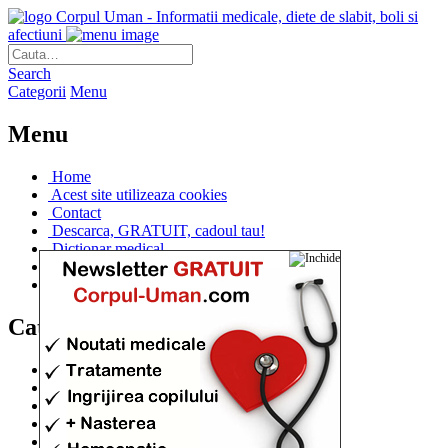
Corpul Uman - Informatii medicale, diete de slabit, boli si
afectiuni
Search
Categorii
Menu
Menu
Home
Acest site utilizeaza cookies
Contact
Descarca, GRATUIT, cadoul tau!
Dictionar medical
Dr. Cristina IANUC
Linkuri utile
Categorii
Diete si cure de slabire
(706)
Afectiuni si Boli
(401)
Corpul de la A la Z
(315)
Medicina Naturista
(308)
Anatomie
(295)