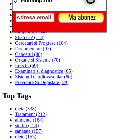
Alimentatia
(259)
Medicina
(226)
Sanatatea si Preventia
(170)
Interventii si Tratamente
(167)
Alimentatia si Igiena Vietii
(129)
Simptome
(114)
Stiati ca?
(113)
Cercetari si Progrese
(104)
Documentare
(97)
Cancerul
(88)
Organe si Sisteme
(70)
Infectii
(69)
Examinari si diagnostice
(65)
Sistemul Cardiovascular
(60)
Prevenire Si Depistare
(59)
Top Tags
dieta
(338)
Tratament
(212)
alimente
(184)
studiu
(159)
sanatate
(157)
diete
(153)