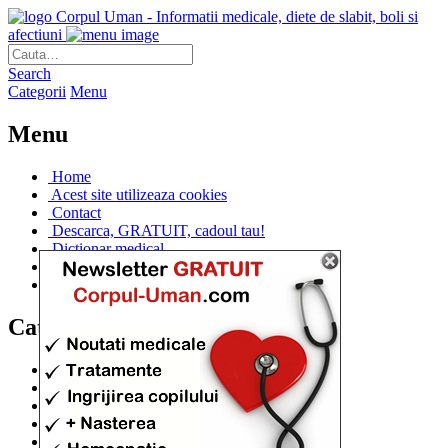
Corpul Uman - Informatii medicale, diete de slabit, boli si
afectiuni
Search
Categorii
Menu
Menu
Home
Acest site utilizeaza cookies
Contact
Descarca, GRATUIT, cadoul tau!
Dictionar medical
Dr. Cristina IANUC
Linkuri utile
Categorii
Diete si cure de slabire
(706)
Afectiuni si Boli
(401)
Corpul de la A la Z
(315)
Medicina Naturista
(308)
Anatomie
(295)