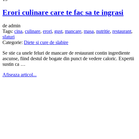
Erori culinare care te fac sa te ingrasi
de admin
Tags:
cina
,
culinare
,
erori
,
gust
,
mancare
,
masa
,
nutritie
,
restaurant
,
sfaturi
Categorie:
Diete si cure de slabire
Se stie ca unele feluri de mancare de restaurant contin ingrediente
ascunse, fiind destul de bogate din punct de vedere caloric. Expertii
sustin ca …
Afiseaza articol...