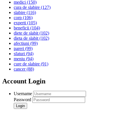
medici
(150)
cura de slabire
(127)
slabire
(116)
corp
(106)
experti
(105)
beneficii
(104)
diete de slabit
(102)
dieta de slabit
(102)
afectiuni
(99)
pareri
(99)
sfaturi
(94)
meniu
(94)
cure de slabire
(91)
cancer
(88)
Account Login
Username
Password