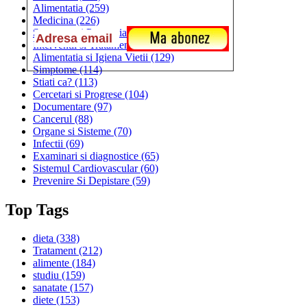
Alimentatia
(259)
Medicina
(226)
Sanatatea si Preventia
(170)
Interventii si Tratamente
(167)
Alimentatia si Igiena Vietii
(129)
Simptome
(114)
Stiati ca?
(113)
Cercetari si Progrese
(104)
Documentare
(97)
Cancerul
(88)
Organe si Sisteme
(70)
Infectii
(69)
Examinari si diagnostice
(65)
Sistemul Cardiovascular
(60)
Prevenire Si Depistare
(59)
Top Tags
dieta
(338)
Tratament
(212)
alimente
(184)
studiu
(159)
sanatate
(157)
diete
(153)