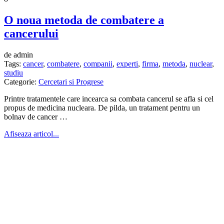
O noua metoda de combatere a
cancerului
de admin
Tags:
cancer
,
combatere
,
companii
,
experti
,
firma
,
metoda
,
nuclear
,
studiu
Categorie:
Cercetari si Progrese
Printre tratamentele care incearca sa combata cancerul se afla si cel
propus de medicina nucleara. De pilda, un tratament pentru un
bolnav de cancer …
Afiseaza articol...