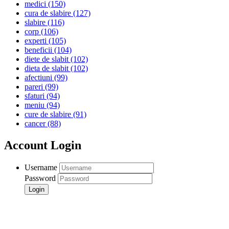
medici
(150)
cura de slabire
(127)
slabire
(116)
corp
(106)
experti
(105)
beneficii
(104)
diete de slabit
(102)
dieta de slabit
(102)
afectiuni
(99)
pareri
(99)
sfaturi
(94)
meniu
(94)
cure de slabire
(91)
cancer
(88)
Account Login
Username
Password