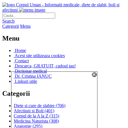
Corpul Uman - Informatii medicale, diete de slabit, boli si
afectiuni
Search
Categorii
Menu
Menu
Home
Acest site utilizeaza cookies
Contact
Descarca, GRATUIT, cadoul tau!
Dictionar medical
Dr. Cristina IANUC
Linkuri utile
Categorii
Diete si cure de slabire
(706)
Afectiuni si Boli
(401)
Corpul de la A la Z
(315)
Medicina Naturista
(308)
Anatomie
(295)