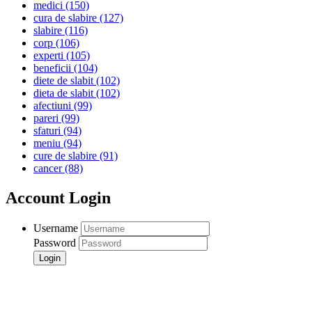
medici
(150)
cura de slabire
(127)
slabire
(116)
corp
(106)
experti
(105)
beneficii
(104)
diete de slabit
(102)
dieta de slabit
(102)
afectiuni
(99)
pareri
(99)
sfaturi
(94)
meniu
(94)
cure de slabire
(91)
cancer
(88)
Account Login
Username
Password