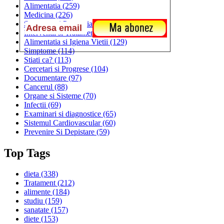
Alimentatia
(259)
Medicina
(226)
Sanatatea si Preventia
(170)
Interventii si Tratamente
(167)
Alimentatia si Igiena Vietii
(129)
Simptome
(114)
Stiati ca?
(113)
Cercetari si Progrese
(104)
Documentare
(97)
Cancerul
(88)
Organe si Sisteme
(70)
Infectii
(69)
Examinari si diagnostice
(65)
Sistemul Cardiovascular
(60)
Prevenire Si Depistare
(59)
Top Tags
dieta
(338)
Tratament
(212)
alimente
(184)
studiu
(159)
sanatate
(157)
diete
(153)