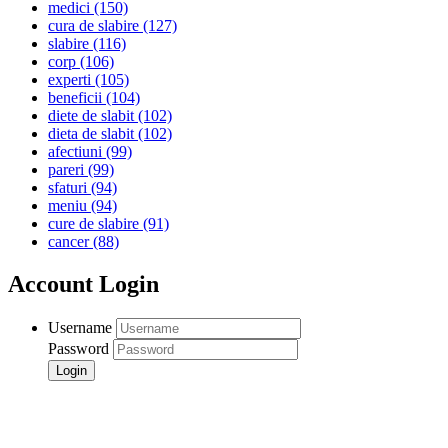
medici
(150)
cura de slabire
(127)
slabire
(116)
corp
(106)
experti
(105)
beneficii
(104)
diete de slabit
(102)
dieta de slabit
(102)
afectiuni
(99)
pareri
(99)
sfaturi
(94)
meniu
(94)
cure de slabire
(91)
cancer
(88)
Account Login
Username
Password