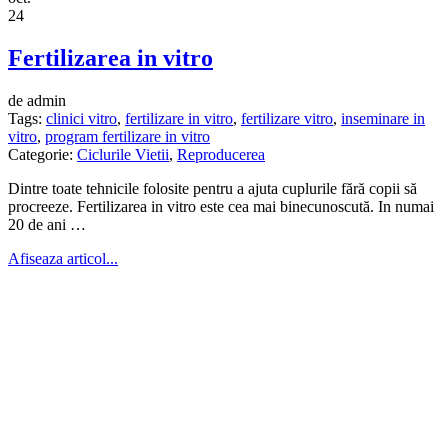
24
Fertilizarea in vitro
de admin
Tags:
clinici vitro
,
fertilizare in vitro
,
fertilizare vitro
,
inseminare in
vitro
,
program fertilizare in vitro
Categorie:
Ciclurile Vietii
,
Reproducerea
Dintre toate tehnicile folosite pentru a ajuta cuplurile fără copii să
procreeze. Fertilizarea in vitro este cea mai binecunoscută. In numai
20 de ani …
Afiseaza articol...