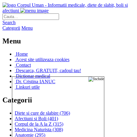
Corpul Uman - Informatii medicale, diete de slabit, boli si
afectiuni
Search
Categorii
Menu
Menu
Home
Acest site utilizeaza cookies
Contact
Descarca, GRATUIT, cadoul tau!
Dictionar medical
Dr. Cristina IANUC
Linkuri utile
Categorii
Diete si cure de slabire
(706)
Afectiuni si Boli
(401)
Corpul de la A la Z
(315)
Medicina Naturista
(308)
Anatomie
(295)