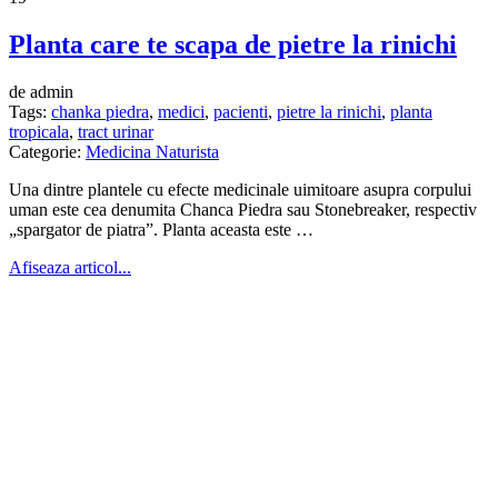
Planta care te scapa de pietre la rinichi
de admin
Tags:
chanka piedra
,
medici
,
pacienti
,
pietre la rinichi
,
planta
tropicala
,
tract urinar
Categorie:
Medicina Naturista
Una dintre plantele cu efecte medicinale uimitoare asupra corpului
uman este cea denumita Chanca Piedra sau Stonebreaker, respectiv
„spargator de piatra”. Planta aceasta este …
Afiseaza articol...