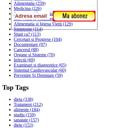
Alimentatia
(259)
Medicina
(226)
Sanatatea si Preventia
(170)
Interventii si Tratamente
(167)
Alimentatia si Igiena Vietii
(129)
Simptome
(114)
Stiati ca?
(113)
Cercetari si Progrese
(104)
Documentare
(97)
Cancerul
(88)
Organe si Sisteme
(70)
Infectii
(69)
Examinari si diagnostice
(65)
Sistemul Cardiovascular
(60)
Prevenire Si Depistare
(59)
Top Tags
dieta
(338)
Tratament
(212)
alimente
(184)
studiu
(159)
sanatate
(157)
diete
(153)