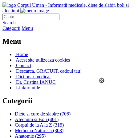
Corpul Uman - Informatii medicale, diete de slabit, boli si
afectiuni
Search
Categorii
Menu
Menu
Home
Acest site utilizeaza cookies
Contact
Descarca, GRATUIT, cadoul tau!
Dictionar medical
Dr. Cristina IANUC
Linkuri utile
Categorii
Diete si cure de slabire
(706)
Afectiuni si Boli
(401)
Corpul de la A la Z
(315)
Medicina Naturista
(308)
Anatomie
(295)