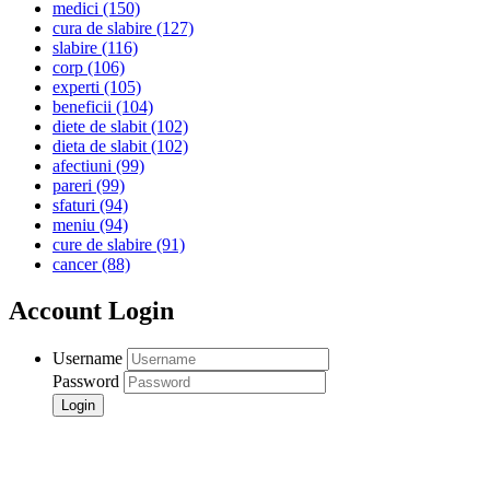
medici
(150)
cura de slabire
(127)
slabire
(116)
corp
(106)
experti
(105)
beneficii
(104)
diete de slabit
(102)
dieta de slabit
(102)
afectiuni
(99)
pareri
(99)
sfaturi
(94)
meniu
(94)
cure de slabire
(91)
cancer
(88)
Account Login
Username
Password