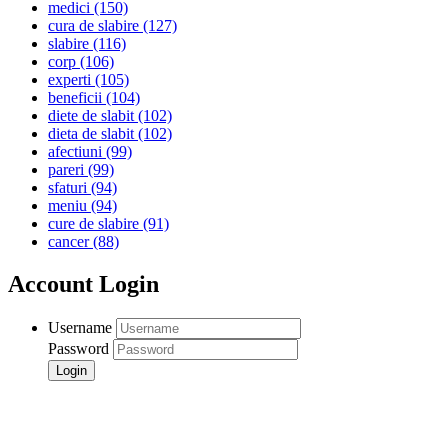
medici
(150)
cura de slabire
(127)
slabire
(116)
corp
(106)
experti
(105)
beneficii
(104)
diete de slabit
(102)
dieta de slabit
(102)
afectiuni
(99)
pareri
(99)
sfaturi
(94)
meniu
(94)
cure de slabire
(91)
cancer
(88)
Account Login
Username
Password