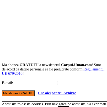
Ma abonez
GRATUIT
la newsletterul
Corpul-Uman.com
! Sunt
de acord ca datele personale sa fie prelucrate conform
Regulamentul
UE 679/2016
!
E-mail:
Clic aici pentru Arhiva!
Versiune mobile
Acest site foloseste cookies. Prin navigarea pe acest site, va exprimati
© Copyright Corpul-uman.com