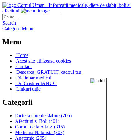
Corpul Uman - Informatii medicale, diete de slabit, boli si
afectiuni
Search
Categorii
Menu
Menu
Home
Acest site utilizeaza cookies
Contact
Descarca, GRATUIT, cadoul tau!
Dictionar medical
Dr. Cristina IANUC
Linkuri utile
Categorii
Diete si cure de slabire
(706)
Afectiuni si Boli
(401)
Corpul de la A la Z
(315)
Medicina Naturista
(308)
Anatomie
(295)