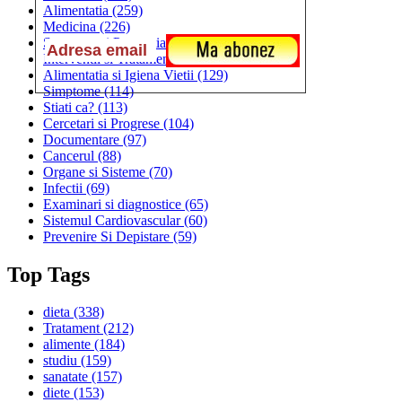
Alimentatia
(259)
Medicina
(226)
Sanatatea si Preventia
(170)
Interventii si Tratamente
(167)
Alimentatia si Igiena Vietii
(129)
Simptome
(114)
Stiati ca?
(113)
Cercetari si Progrese
(104)
Documentare
(97)
Cancerul
(88)
Organe si Sisteme
(70)
Infectii
(69)
Examinari si diagnostice
(65)
Sistemul Cardiovascular
(60)
Prevenire Si Depistare
(59)
Top Tags
dieta
(338)
Tratament
(212)
alimente
(184)
studiu
(159)
sanatate
(157)
diete
(153)