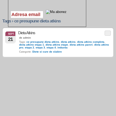
Tags › ce presupune dieta atkins
Dieta Atkins
SEPT.
de admin
21
Tags:
ce presupune dieta atkins
,
dieta atkins
,
dieta atkins completa
,
dieta atkins etapa 1
,
dieta atkins etape
,
dieta atkins pareri
,
dieta atkins
pro
,
etapa 2
,
etapa 3
,
etapa 4
,
inductia
Categorie:
Diete si cure de slabire