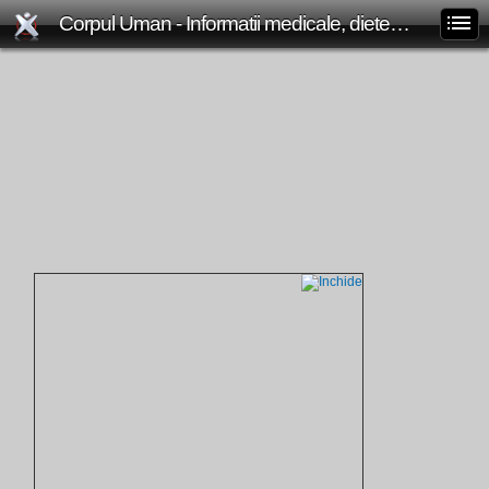
Corpul Uman - Informatii medicale, diete de slabit, boli si afectiuni